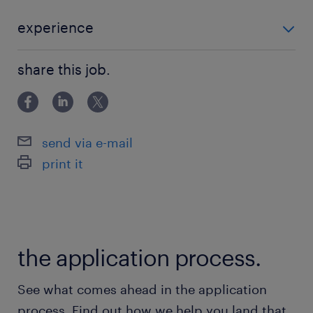
ドアドミニストレーション）、または金融サービ
ス業界内における関連プロダクトや投資オペレー
experience
ションチームなど、幅広い領域。
■必須（Required） ・流暢な日本語力、ビジネス英語
share this job.
力 ・1年以上の実務経験 ※経験分野は、ファンドオペ
■歓迎（Preferred）
レーション、クライアントサービス、ディストリビュ
・投資プロダクトに関する知識、または業務経験
ーター（販売会社）のオンボーディング、ファ
send via e-mail
保険
print it
健康保険 厚生年金保険 雇用保険
休日休暇
土曜日 日曜日 祝日
the application process.
給与
See what comes ahead in the application
年収1,000 ～ 1,500万円
process. Find out how we help you land that