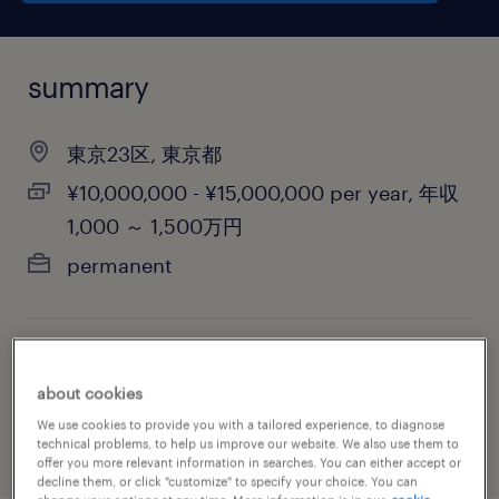
summary
東京23区, 東京都
¥10,000,000 - ¥15,000,000 per year, 年収
1,000 ～ 1,500万円
permanent
job category
about cookies
financial services
We use cookies to provide you with a tailored experience, to diagnose
technical problems, to help us improve our website. We also use them to
offer you more relevant information in searches. You can either accept or
decline them, or click "customize" to specify your choice. You can