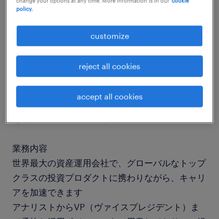
change your options at any time. More information is in our
cookie
policy.
job details
customize
社名
reject all cookies
社名非公開
accept all cookies
職種
その他 金融・不動産専門職
業務内容
世界最大の資産運用会社で、グローバルなトップ
クラスの投資プロダクトに携わりながら、キャリ
アを加速できます
アナリストからVP（ヴァイスプレジデント）ま