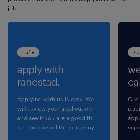
job.
賞与
YES／有り
雇用期間
期間の定めなし
1 of 8
2 o
apply with
we
randstad.
cal
Applying with us is easy. We
Our 
will review your application
a su
and see if you are a good fit
appl
for the job and the company.
aspi