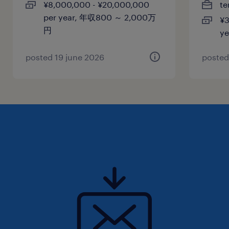
¥8,000,000 - ¥20,000,000
te
per year, 年収800 ～ 2,000万
¥3
円
y
posted 19 june 2026
posted