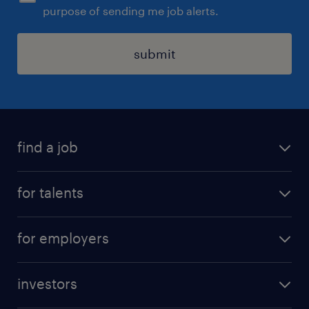
purpose of sending me job alerts.
submit
find a job
all jobs
for talents
career advice
operational career
careers at Randstad
for employers
professional career
staffing solutions
digital career
investors
inhouse solutions
contact us