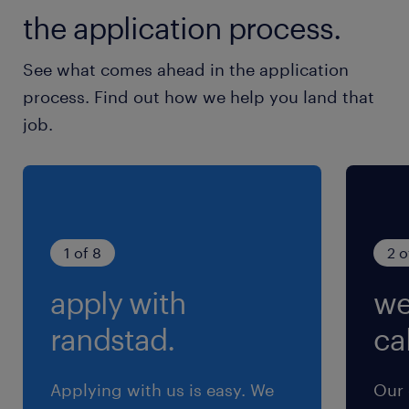
the application process.
賞与
-
See what comes ahead in the application
雇用期間
process. Find out how we help you land that
期間の定めなし
job.
1 of 8
2 o
apply with
we
randstad.
cal
Applying with us is easy. We
Our 