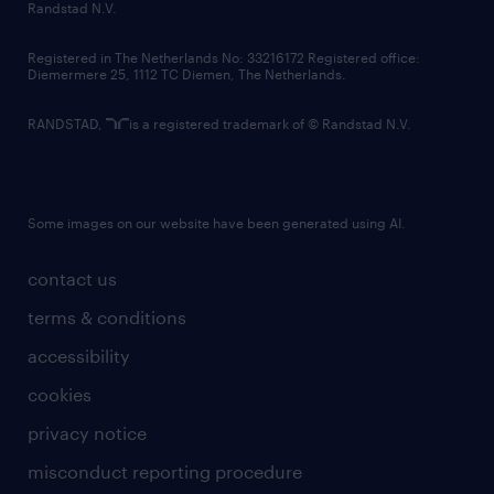
country websites
Randstad N.V.
contact us
Registered in The Netherlands No: 33216172 Registered office:
Diemermere 25, 1112 TC Diemen, The Netherlands.
RANDSTAD,
is a registered trademark of © Randstad N.V.
Some images on our website have been generated using AI.
contact us
terms & conditions
accessibility
cookies
privacy notice
misconduct reporting procedure