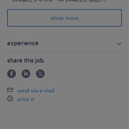
歓迎条件
show more
・油圧機器、建設機械、産業機械に関する知識・
経験
・生産設備や工業製品に関する理解
experience
■ 応募要件 ・機械系製品の法人営業経験（目安5年以
保険
share this job.
上） または商社等での機械製品取り扱い経験 ・日本
健康保険 厚生年金保険 雇用保険
語ビジネスレベル (N1以上が理想) 歓迎条件 ・油圧機
器、建設機械、産業機械に関する知識・経
休日休暇
send via e-mail
土曜日 日曜日 祝日
print it
給与
年収600 ～ 1,000万円