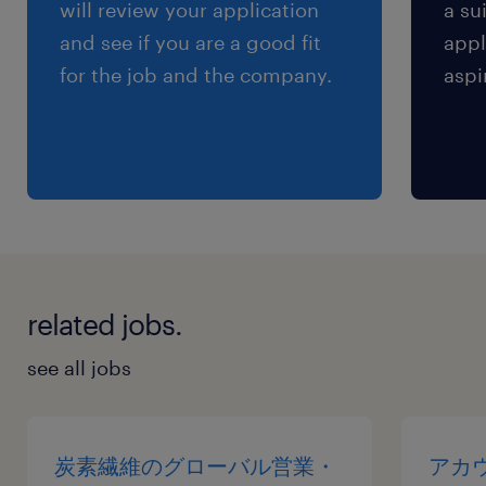
will review your application
a su
and see if you are a good fit
appl
for the job and the company.
aspi
related jobs.
see all jobs
炭素繊維のグローバル営業・
アカウ