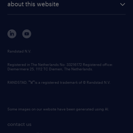
randstad digital
about this website
sustainability
tech suite
disclaimer
equity, diversity, inclusion and belonging
contact us
corporate governance
randstad innovation fund
country websites
Randstad N.V.
contact us
Registered in The Netherlands No: 33216172 Registered office:
Diemermere 25, 1112 TC Diemen, The Netherlands.
RANDSTAD,
is a registered trademark of © Randstad N.V.
Some images on our website have been generated using AI.
contact us