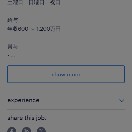
土曜日 日曜日 祝日
給与
年収600 ～ 1,200万円
賞与
-
...
雇用期間
期間の定めなし
show more
experience
■応募要件 ・Webアプリまたはバックエンドシステム
share this job.
の開発・運用経験 ・Go、Java、Python等のサーバー
サイド開発経験 ・RDB等におけるスキーマ設計やデー