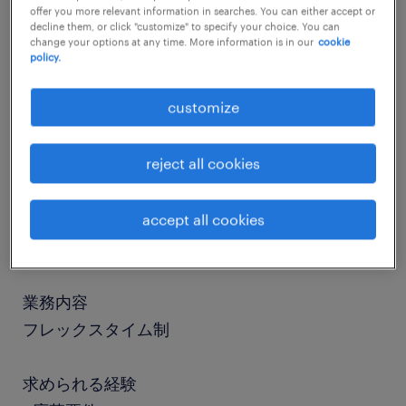
offer you more relevant information in searches. You can either accept or
decline them, or click "customize" to specify your choice. You can
change your options at any time. More information is in our
cookie
job details
policy.
customize
社名
社名非公開
reject all cookies
職種
システム開発（組み込み・ファームウェア・制御
accept all cookies
系）
業務内容
フレックスタイム制
求められる経験