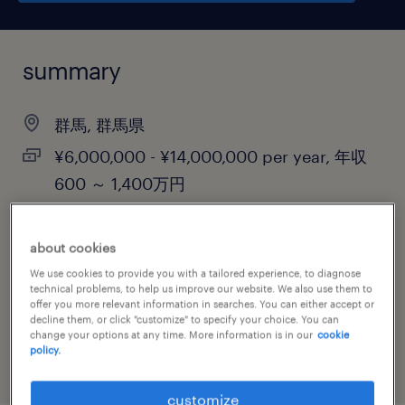
summary
群馬, 群馬県
¥6,000,000 - ¥14,000,000 per year, 年収
600 ～ 1,400万円
permanent
about cookies
We use cookies to provide you with a tailored experience, to diagnose
technical problems, to help us improve our website. We also use them to
job category
offer you more relevant information in searches. You can either accept or
decline them, or click "customize" to specify your choice. You can
manufacturing & production
change your options at any time. More information is in our
cookie
policy.
customize