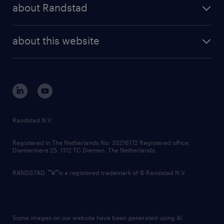
randstad share
randstad professional
about Randstad
news and events
investor contacts
randstad enterprise
company profile
future of work
randstad digital
about this website
sustainability
tech suite
disclaimer
equity, diversity, inclusion and belonging
contact us
corporate governance
randstad innovation fund
country websites
Randstad N.V.
contact us
Registered in The Netherlands No: 33216172 Registered office:
Diemermere 25, 1112 TC Diemen, The Netherlands.
RANDSTAD,
is a registered trademark of © Randstad N.V.
Some images on our website have been generated using AI.