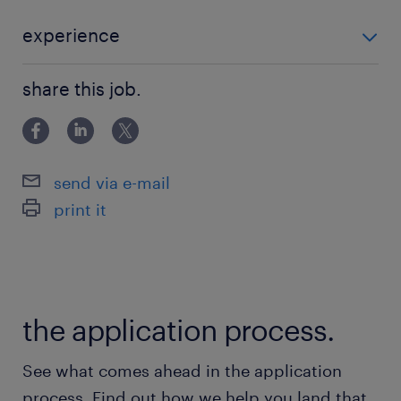
主導的役割
・Google Environment、Excel、Word、
experience
Minitab(またはその他の統計ソフトウェア)、MS
【必須スキル・経験】 ≪継続的改善手法の実践経験≫
Project などの広範なソフトウェア機能
share this job.
・TPM(トータル・プロダクティブ・メンテナンス)、リ
ーンサプライチェーン、および/またはシックスシグマ
・プロジェクト/エンジニアリングマネージャ
などの継続的改善プロセス導入経験 び/または
ー、生産マネージャー、及びアプリケーションの
send via e-mail
継続的改善に関する実績
print it
・文化変革を主導および/または参加
・ビジネスレベル以上な英語力
・多文化環境での取り組みとイニシアチブの主導
の経験
the application process.
【歓迎要件】
See what comes ahead in the application
・SAP ERP システムの使用に関する知識と経験
process. Find out how we help you land that