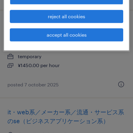
reject all cookies
it・web系／流通・サービス系のテレオペ・
テレマーケティング・コールセンター
accept all cookies
北海道札幌市中央区, 北海道
temporary
¥1450.00 per hour
posted 7 october 2025
it・web系／メーカー系／流通・サービス系
のse（ビジネスアプリケーション系）