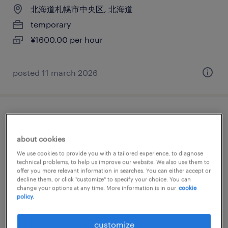
北海道札幌市中央区, 北海道
temporary
¥1600.00 per hour
posted 11 march 2026
it・web系／メーカー系／流通・サービス系
のプログラマー
about cookies
We use cookies to provide you with a tailored experience, to diagnose
北海道札幌市中央区, 北海道
technical problems, to help us improve our website. We also use them to
offer you more relevant information in searches. You can either accept or
temporary
decline them, or click "customize" to specify your choice. You can
change your options at any time. More information is in our
cookie
¥2300.00 per hour
policy.
posted 3 february 2026
customize