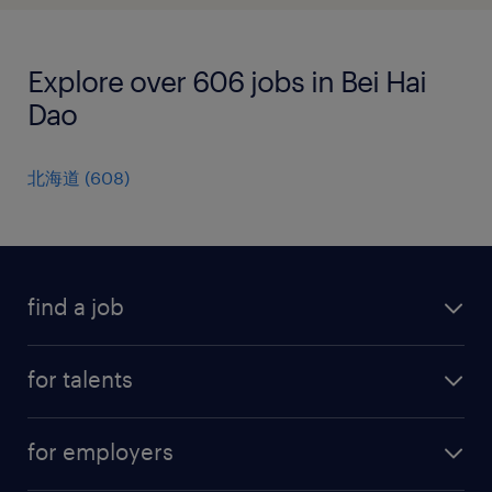
Explore over 606 jobs in Bei Hai
Dao
北海道
(
608
)
find a job
all jobs
for talents
career advice
operational career
careers at Randstad
for employers
professional career