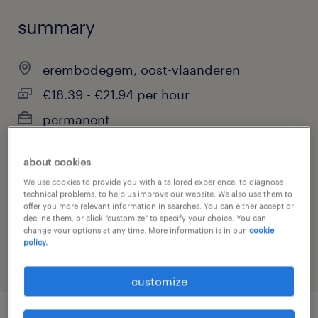
summary
erembodegem, oost-vlaanderen
€18.39 - €21.94 per hour
permanent
full-time
about cookies
We use cookies to provide you with a tailored experience, to diagnose
technical problems, to help us improve our website. We also use them to
offer you more relevant information in searches. You can either accept or
job category
decline them, or click "customize" to specify your choice. You can
construction, trades & mining
change your options at any time. More information is in our
cookie
policy.
customize