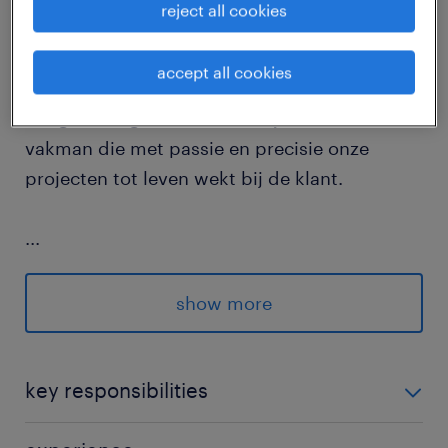
reject all cookies
job details
accept all cookies
Draag jij bij aan de realisatie van
hoogwaardige interieurs? Wij zoeken een
vakman die met passie en precisie onze
projecten tot leven wekt bij de klant.
...
Het maatwerk ligt volledig in jouw handen en
show more
je streeft bij elk project naar een vlekkeloos
eindresultaat.
key responsibilities
Je installeert interieurelementen en
Je bent stipt