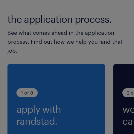
rijbewijs C is een sterke meerwaarde).
Je communiceert vlot en werkt graag nauw
the application process.
samen in een team.
See what comes ahead in the application
Interesse? Neem contact op met ons op dit
process. Find out how we help you land that
nummer: 09 218 79 20 of mail je CV naar
job.
construct.owvl@randstad.be
1 of 8
2 o
apply with
we
randstad.
cal