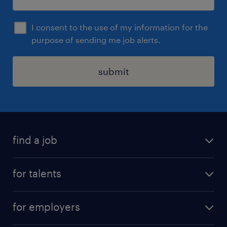
I consent to the use of my information for the
purpose of sending me job alerts.
submit
find a job
all jobs
for talents
career advice
operational career
careers at Randstad
for employers
professional career