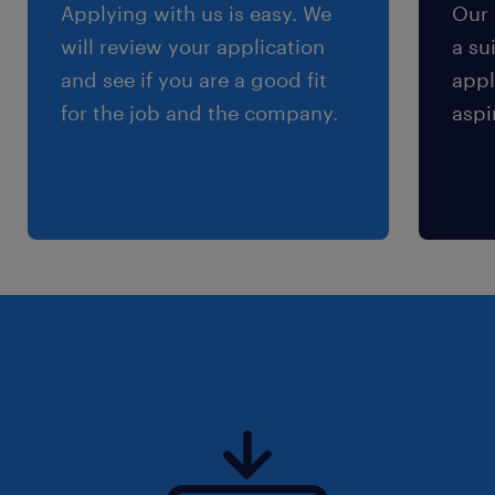
Applying with us is easy. We
Our 
will review your application
a su
and see if you are a good fit
appl
for the job and the company.
aspi