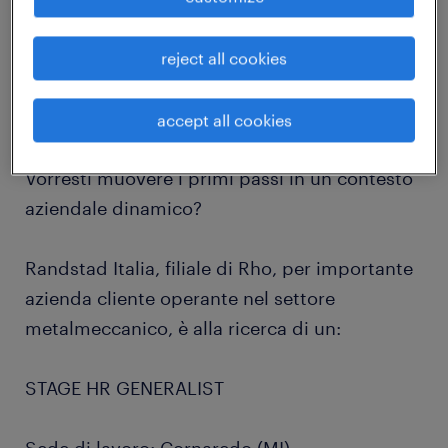
job details
reject all cookies
Sei un giovane talento appassionato di
Risorse Umane?
accept all cookies
Vorresti muovere i primi passi in un contesto
aziendale dinamico?
Randstad Italia, filiale di Rho, per importante
azienda cliente operante nel settore
metalmeccanico, è alla ricerca di un:
STAGE HR GENERALIST