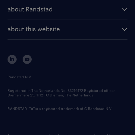
press releases
randstad share
randstad professional
about Randstad
news and events
investor contacts
randstad enterprise
company profile
future of work
randstad digital
about this website
sustainability
tech suite
disclaimer
equity, diversity, inclusion and belonging
contact us
corporate governance
randstad innovation fund
country websites
Randstad N.V.
contact us
Registered in The Netherlands No: 33216172 Registered office:
Diemermere 25, 1112 TC Diemen, The Netherlands.
RANDSTAD,
is a registered trademark of © Randstad N.V.