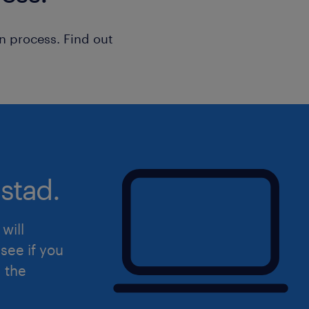
n process. Find out
stad.
will
see if you
d the