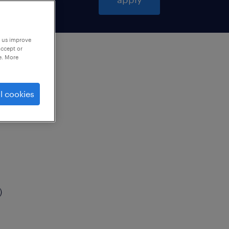
p us improve
accept or
e. More
l cookies
ム）