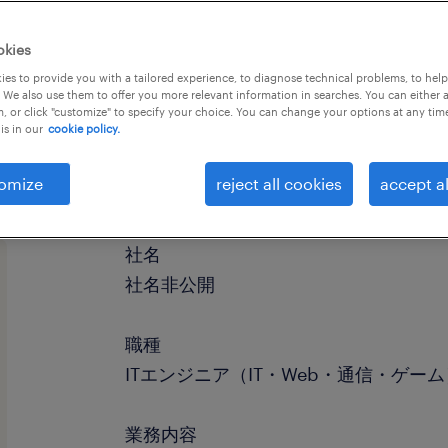
okies
es to provide you with a tailored experience, to diagnose technical problems, to hel
 We also use them to offer you more relevant information in searches. You can either 
, or click "customize" to specify your choice. You can change your options at any tim
is in our
cookie policy.
omize
reject all cookies
accept al
社名
社名非公開
職種
ITエンジニア（IT・Web・通信・ゲー
業務内容