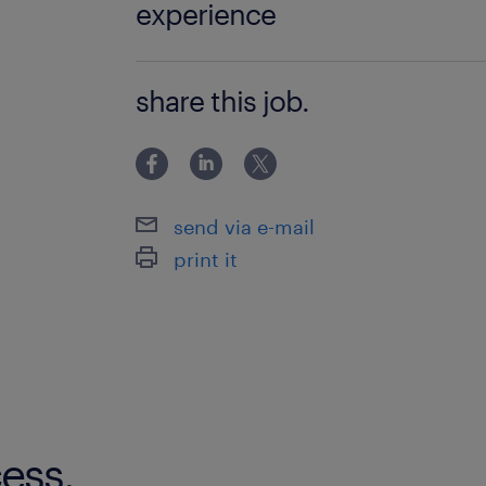
experience
＜必須要件＞ 高専・短大卒以上（文理
share this job.
かの実務経験 ・システム開発（アプリ
・ITインフラ設計・構築・運用 ・シス
害対応 ※一部工程のみの経験、ブラン
send via e-mail
print it
ess.