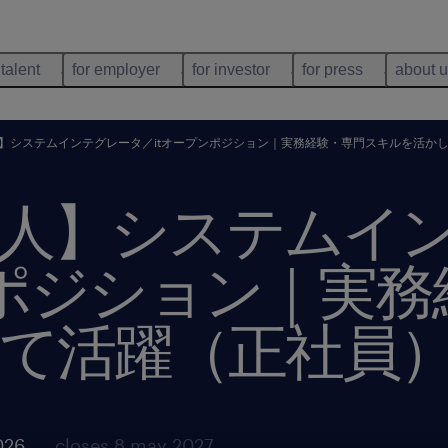
 talent
for employer
for investor
for press
about 
】システムインテグレータ／itオープンポジション｜実務経験・専門スキルを活か
人】システムイ
ンポジション｜実
て活躍（正社員
026
closes 8 may 2027