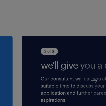
2 of 8
we'll give you a c
Our consultant will call you a
suitable time to discuss your
application and further care
aspirations.