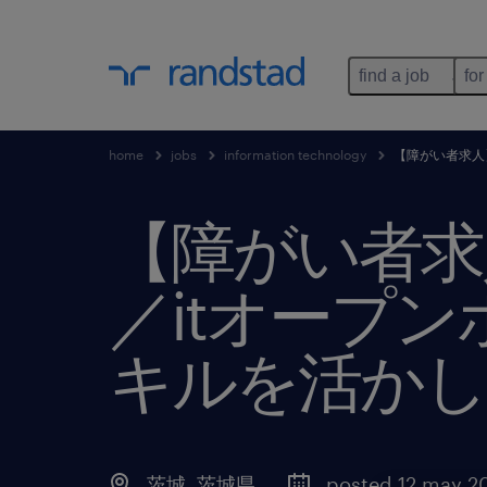
find a job
for
home
jobs
information technology
【障がい者求人
【障がい者求
／itオープ
キルを活かし
茨城
,
茨城県
posted 12 may 2