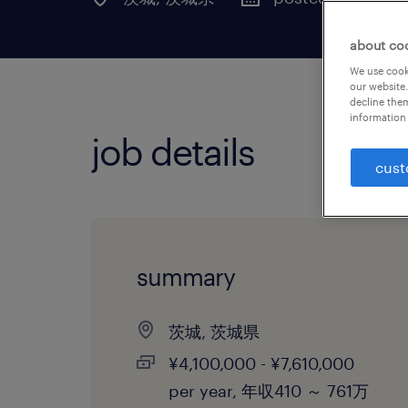
about co
We use cooki
our website.
decline them
information 
job details
cust
summary
茨城, 茨城県
¥4,100,000 - ¥7,610,000
per year, 年収410 ～ 761万