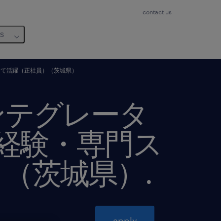
contact us
us
して活躍（正社員）（茨城県）
ンテグレータ
務経験・専門ス
）（茨城県）
.
apply