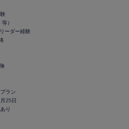
経験
 等）
、リーダー経験
格
保険
アプラン
月25日
績あり