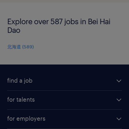
Explore over 587 jobs in Bei Hai
Dao
北海道
(
589
)
find a job
all jobs
for talents
career advice
operational career
careers at Randstad
for employers
professional career