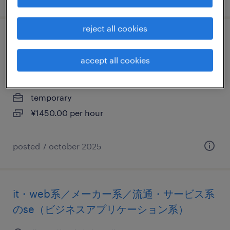
reject all cookies
it・web系／流通・サービス系のテレオペ・
テレマーケティング・コールセンター
accept all cookies
北海道札幌市中央区, 北海道
temporary
¥1450.00 per hour
posted 7 october 2025
it・web系／メーカー系／流通・サービス系
のse（ビジネスアプリケーション系）