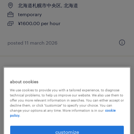
北海道札幌市中央区, 北海道
temporary
¥1600.00 per hour
posted 11 march 2026
it・web系／メーカー系／流通・サービス系
のプログラマー
about cookies
We use cookies to provide you with a tailored experience, to diagnose
北海道札幌市中央区, 北海道
technical problems, to help us improve our website. We also use them to
offer you more relevant information in searches. You can either accept or
temporary
decline them, or click "customize" to specify your choice. You can
change your options at any time. More information is in our
cookie
¥2300.00 per hour
policy.
posted 3 february 2026
customize