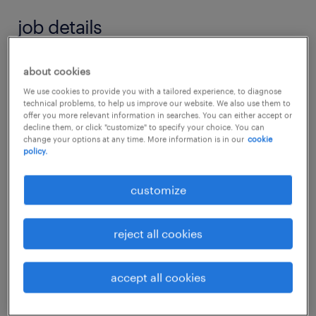
job details
In België is Novatio al jarenlang een begrip en
about cookies
dé vertrouwde partner voor de grootste
We use cookies to provide you with a tailored experience, to diagnose
technical problems, to help us improve our website. We also use them to
namen in de ramen, kozijnen en
offer you more relevant information in searches. You can either accept or
decline them, or click "customize" to specify your choice. You can
deurenbranche. Nu is het ideale moment
change your options at any time. More information is in our
cookie
aangebroken om West‑Nederland actief te
policy.
overtuigen van de premium oplossingen die
customize
Novatio biedt en zo onze positie in de markt
verder te versterken. Je denkt pro-actief en
reject all cookies
adviserend mee over uitdagende reiniging,
afdichting en verlijming binnen het ramen- en
accept all cookies
deurensegment. Tijdbesparend, efficiënter en
duurzamer kunnen werken door de klant is