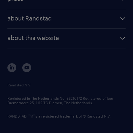
results and reports
randstad operational
press releases
randstad share
randstad professional
about Randstad
news and events
investor contacts
randstad enterprise
company profile
future of work
randstad digital
about this website
sustainability
tech suite
disclaimer
equity, diversity, inclusion and belonging
contact us
corporate governance
randstad innovation fund
country websites
Randstad N.V.
contact us
Registered in The Netherlands No: 33216172 Registered office:
Diemermere 25, 1112 TC Diemen, The Netherlands.
RANDSTAD,
is a registered trademark of © Randstad N.V.