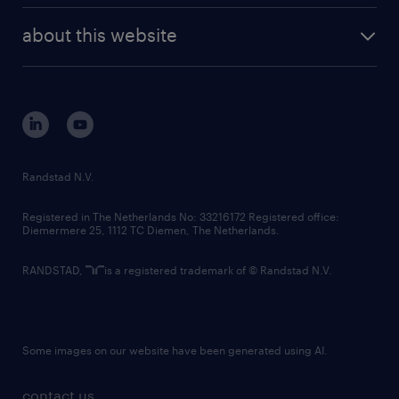
company profile
future of work
randstad digital
about this website
sustainability
tech suite
disclaimer
equity, diversity, inclusion and belonging
contact us
corporate governance
randstad innovation fund
country websites
Randstad N.V.
contact us
Registered in The Netherlands No: 33216172 Registered office:
Diemermere 25, 1112 TC Diemen, The Netherlands.
RANDSTAD,
is a registered trademark of © Randstad N.V.
Some images on our website have been generated using AI.
contact us