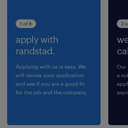
optimaal te benutten.
Teamplay: Je werkt nauw samen met de
1 of 8
2 o
collega's aan de toonbank en registreert al je
acties nauwkeurig in het CRM-systeem.
apply with
we
randstad.
cal
Applying with us is easy. We
Our 
will review your application
a su
and see if you are a good fit
appl
for the job and the company.
aspi