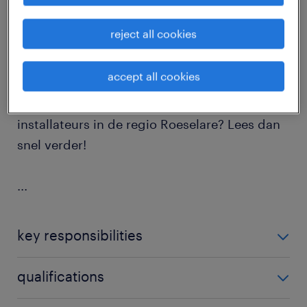
job details
reject all cookies
Ben jij een commercieel talent met een
accept all cookies
stevige basis in elektriciteit en wil je hét
gezicht worden voor professionele
installateurs in de regio Roeselare? Lees dan
snel verder!
...
key responsibilities
Als Accountmanager Residentieel ben je een
qualifications
strategische partner die actief meedenkt met de
klant. Je combineert jouw expertise met een
Je krijgt energie van klantcontact en weet