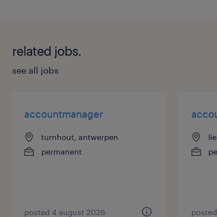
related jobs.
see all jobs
accountmanager
accou
turnhout, antwerpen
li
permanent
p
posted 4 august 2026
posted