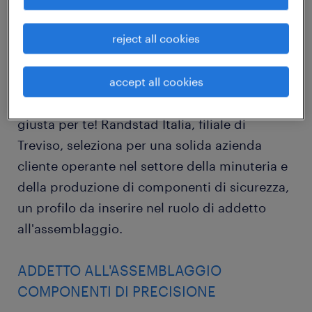
job details
reject all cookies
Hai esperienza in ambito manifatturiero e sei
alla ricerca di una nuova opportunità
accept all cookies
lavorativa? Candidati! Abbiamo l’offerta
giusta per te! Randstad Italia, filiale di
Treviso, seleziona per una solida azienda
cliente operante nel settore della minuteria e
della produzione di componenti di sicurezza,
un profilo da inserire nel ruolo di addetto
all'assemblaggio.
ADDETTO ALL'ASSEMBLAGGIO
COMPONENTI DI PRECISIONE