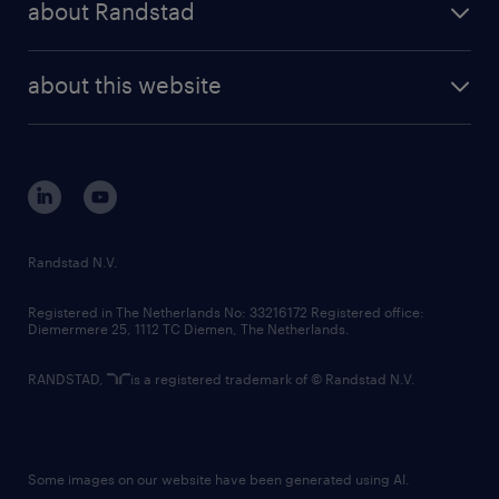
about Randstad
news and events
investor contacts
randstad enterprise
company profile
future of work
randstad digital
about this website
sustainability
tech suite
disclaimer
equity, diversity, inclusion and belonging
contact us
corporate governance
randstad innovation fund
country websites
Randstad N.V.
contact us
Registered in The Netherlands No: 33216172 Registered office:
Diemermere 25, 1112 TC Diemen, The Netherlands.
RANDSTAD,
is a registered trademark of © Randstad N.V.
Some images on our website have been generated using AI.