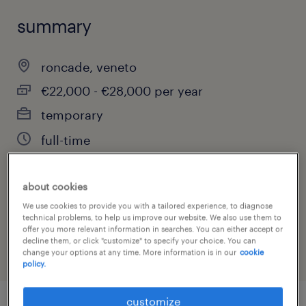
summary
roncade, veneto
€22,000 - €28,000 per year
temporary
full-time
about cookies
job category
We use cookies to provide you with a tailored experience, to diagnose
technical problems, to help us improve our website. We also use them to
other
offer you more relevant information in searches. You can either accept or
decline them, or click "customize" to specify your choice. You can
change your options at any time. More information is in our
cookie
policy.
customize