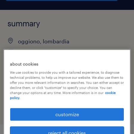
summary
oggiono, lombardia
€22,000 - €28,000 per year
temporary
about cookies
We use cookies to provide you with a tailored experience, to diagnose
technical problems, to help us improve our website. We also use them to
offer you more relevant information in searches. You can either accept or
decline them, or click "customize" to specify your choice. You can
job category
change your options at any time. More information is in our
cookie
other
policy.
customize
reject all cookies