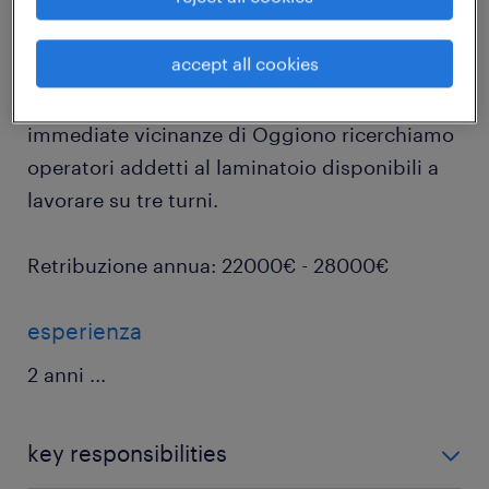
job details
accept all cookies
Per prestigiosa e strutturata azienda nelle
immediate vicinanze di Oggiono ricerchiamo
operatori addetti al laminatoio disponibili a
lavorare su tre turni.
Retribuzione annua: 22000€ - 28000€
esperienza
2 anni
...
key responsibilities