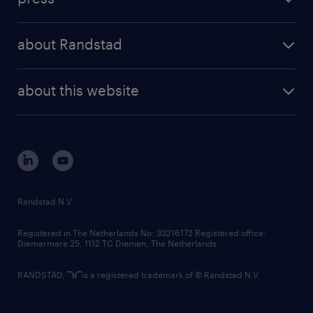
results and reports
randstad operational
press releases
randstad share
randstad professional
about Randstad
news and events
investor contacts
randstad enterprise
company profile
future of work
randstad digital
about this website
sustainability
tech suite
disclaimer
equity, diversity, inclusion and belonging
contact us
corporate governance
randstad innovation fund
country websites
Randstad N.V.
contact us
Registered in The Netherlands No: 33216172 Registered office:
Diemermere 25, 1112 TC Diemen, The Netherlands.
RANDSTAD,
is a registered trademark of © Randstad N.V.