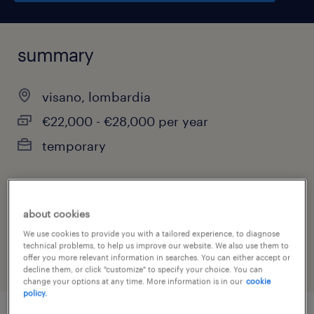
summary
visano, lombardia
€22,000 - €28,000 per year
temporary
job category
about cookies
other
We use cookies to provide you with a tailored experience, to diagnose
technical problems, to help us improve our website. We also use them to
offer you more relevant information in searches. You can either accept or
decline them, or click "customize" to specify your choice. You can
change your options at any time. More information is in our
cookie
policy.