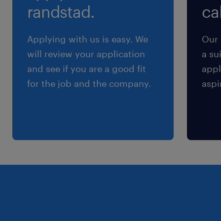
13 del Regolamento (UE) 2016/679 sulla protezione
randstad.
cal
dei dati (GDPR).
Applying with us is easy. We
Our 
will review your application
a su
and see if you are a good fit
appl
for the job and the company.
aspi