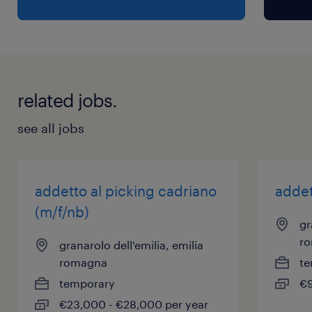
related jobs.
see all jobs
addetto al picking cadriano
addet
(m/f/nb)
gr
r
granarolo dell'emilia, emilia
romagna
te
temporary
€9
€23,000 - €28,000 per year