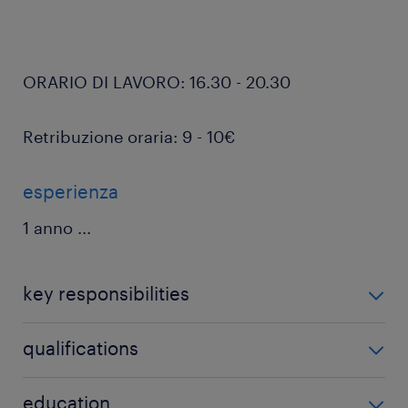
ORARIO DI LAVORO: 16.30 - 20.30
Retribuzione oraria: 9 - 10€
esperienza
1 anno
...
key responsibilities
La figura ricercata sarà responsabile delle seguenti
qualifications
attività:
Esperienza minima pregressa nel ruolo di addetto al
education
Prelievo e preparazione degli ordini in base alle