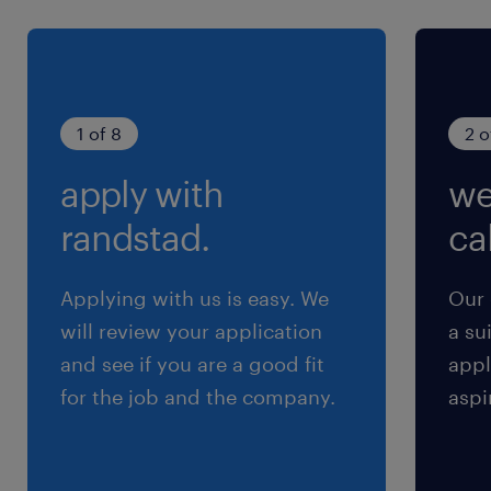
1 of 8
2 o
apply with
we
randstad.
cal
Applying with us is easy. We
Our 
will review your application
a su
and see if you are a good fit
appl
for the job and the company.
aspi