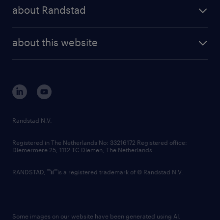
press releases
randstad share
randstad professional
about Randstad
news and events
investor contacts
randstad enterprise
company profile
future of work
randstad digital
about this website
sustainability
tech suite
disclaimer
equity, diversity, inclusion and belonging
contact us
corporate governance
randstad innovation fund
country websites
Randstad N.V.
contact us
Registered in The Netherlands No: 33216172 Registered office:
Diemermere 25, 1112 TC Diemen, The Netherlands.
RANDSTAD,
is a registered trademark of © Randstad N.V.
Some images on our website have been generated using AI.