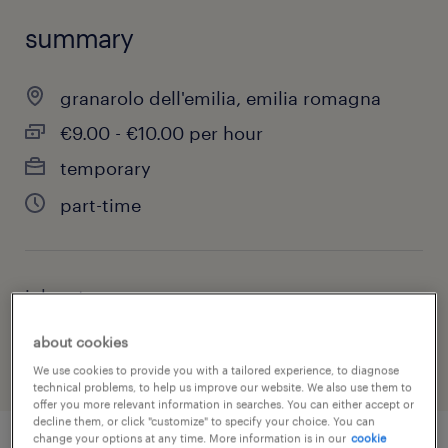
summary
granarolo dell'emilia, emilia romagna
€9.00 - €10.00 per hour
temporary
part-time
job category
warehousing & distribution
about cookies
We use cookies to provide you with a tailored experience, to diagnose
technical problems, to help us improve our website. We also use them to
offer you more relevant information in searches. You can either accept or
decline them, or click "customize" to specify your choice. You can
change your options at any time. More information is in our
cookie