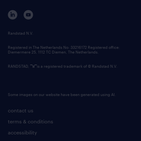
contact us
corporate governance
randstad innovation fund
country websites
Randstad N.V.
contact us
Registered in The Netherlands No: 33216172 Registered office:
Diemermere 25, 1112 TC Diemen, The Netherlands.
RANDSTAD,
is a registered trademark of © Randstad N.V.
Some images on our website have been generated using AI.
contact us
terms & conditions
accessibility