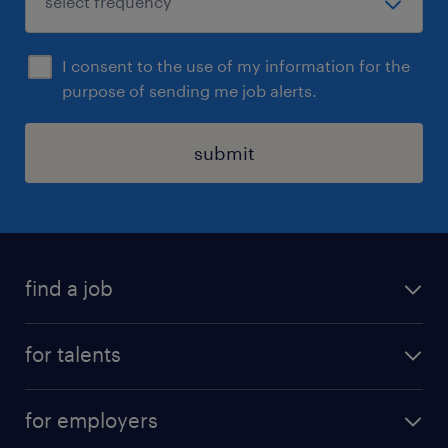
I consent to the use of my information for the
purpose of sending me job alerts.
submit
find a job
all jobs
for talents
career advice
operational career
careers at Randstad
for employers
professional career