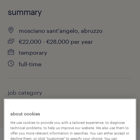
summary
mosciano sant'angelo, abruzzo
€22,000 - €28,000 per year
temporary
full-time
job category
warehousing & distribution
about cookies
We use cookies to provide you with a tailored experience, to diagnose
technical problems, to help us improve our website. We also use them to
offer you more relevant information in searches. You can either accept or
decline them, or click "customize" to specify your choice. You can