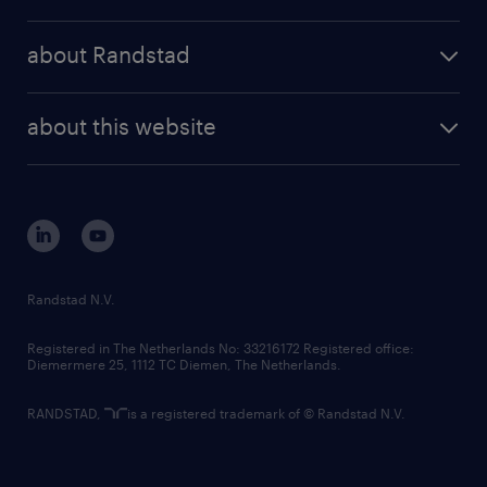
results and reports
randstad operational
press releases
randstad share
randstad professional
about Randstad
news and events
investor contacts
randstad enterprise
company profile
future of work
randstad digital
about this website
sustainability
tech suite
disclaimer
equity, diversity, inclusion and belonging
contact us
corporate governance
randstad innovation fund
country websites
Randstad N.V.
contact us
Registered in The Netherlands No: 33216172 Registered office:
Diemermere 25, 1112 TC Diemen, The Netherlands.
RANDSTAD,
is a registered trademark of © Randstad N.V.