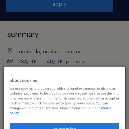
apply
summary
molinella, emilia romagna
€34,000 - €40,000 per year
permanent
about cookies
full-time
We use cookies to provide you with a tailored experience, to diagnose
technical problems, to help us improve our website. We also use them to
offer you more relevant information in searches. You can either accept or
decline them, or click "customize" to specify your choice. You can
job category
change your options at any time. More information is in our
cookie
policy.
other
customize