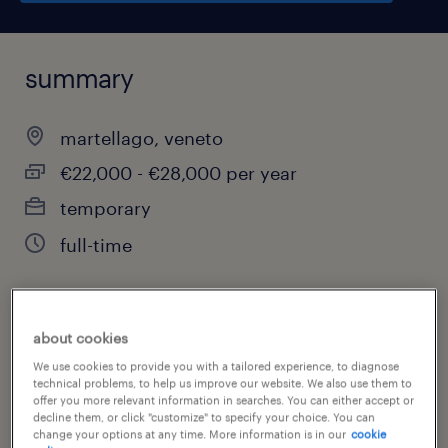
summary
martellago, veneto
€22,000 - €28,000 per year
temporary
full-time
job category
about cookies
other
We use cookies to provide you with a tailored experience, to diagnose
technical problems, to help us improve our website. We also use them to
offer you more relevant information in searches. You can either accept or
decline them, or click "customize" to specify your choice. You can
change your options at any time. More information is in our
cookie