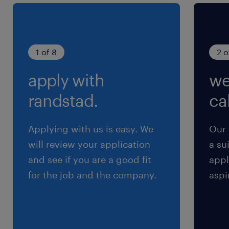
1 of 8
2 o
apply with
we
randstad.
cal
Applying with us is easy. We
Our 
will review your application
a su
and see if you are a good fit
appl
for the job and the company.
aspi