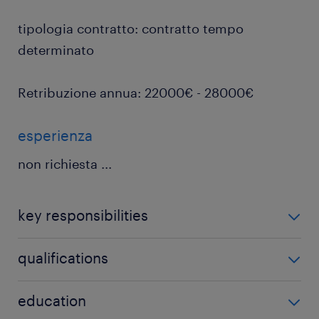
tipologia contratto: contratto tempo
determinato
Retribuzione annua: 22000€ - 28000€
esperienza
non richiesta
...
key responsibilities
qualifications
Operare sulla linea di confezionamento
education
seguendo le istruzioni di produzione.