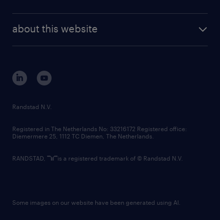
news and events
investor contacts
randstad enterprise
company profile
future of work
randstad digital
about this website
sustainability
tech suite
disclaimer
equity, diversity, inclusion and belonging
contact us
corporate governance
randstad innovation fund
country websites
Randstad N.V.
contact us
Registered in The Netherlands No: 33216172 Registered office:
Diemermere 25, 1112 TC Diemen, The Netherlands.
RANDSTAD,
is a registered trademark of © Randstad N.V.
Some images on our website have been generated using AI.