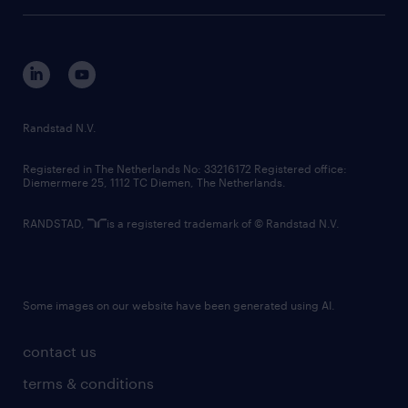
tech suite
disclaimer
equity, diversity, inclusion and belonging
contact us
corporate governance
randstad innovation fund
country websites
Randstad N.V.
contact us
Registered in The Netherlands No: 33216172 Registered office:
Diemermere 25, 1112 TC Diemen, The Netherlands.
RANDSTAD,
is a registered trademark of © Randstad N.V.
Some images on our website have been generated using AI.
contact us
terms & conditions