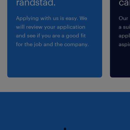
randstad.
cal
Applying with us is easy. We
Our 
will review your application
a su
and see if you are a good fit
appl
for the job and the company.
aspi