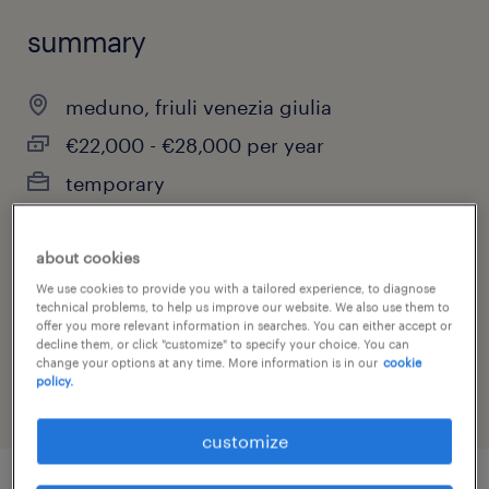
summary
meduno, friuli venezia giulia
€22,000 - €28,000 per year
temporary
full-time
about cookies
We use cookies to provide you with a tailored experience, to diagnose
technical problems, to help us improve our website. We also use them to
job category
offer you more relevant information in searches. You can either accept or
decline them, or click "customize" to specify your choice. You can
other
change your options at any time. More information is in our
cookie
policy.
customize