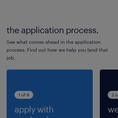
della diversity e dell'inclusività. Ti preghiamo di
leggere l'informativa sulla privacy Randstad
(https://www.randstad.it/privacy/) ai sensi dell'art.
13 del Regolamento (UE) 2016/679 sulla protezione
the application process.
dei dati (GDPR).
See what comes ahead in the application
process. Find out how we help you land that
job.
1 of 8
2 o
apply with
we