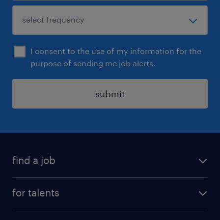
I consent to the use of my information for the
purpose of sending me job alerts.
submit
find a job
all jobs
for talents
career advice
operational career
careers at Randstad