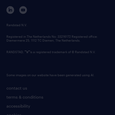
contact us
corporate governance
randstad innovation fund
country websites
Randstad N.V.
contact us
Registered in The Netherlands No: 33216172 Registered office:
Diemermere 25, 1112 TC Diemen, The Netherlands.
RANDSTAD,
is a registered trademark of © Randstad N.V.
Some images on our website have been generated using AI.
contact us
terms & conditions
accessibility
cookies