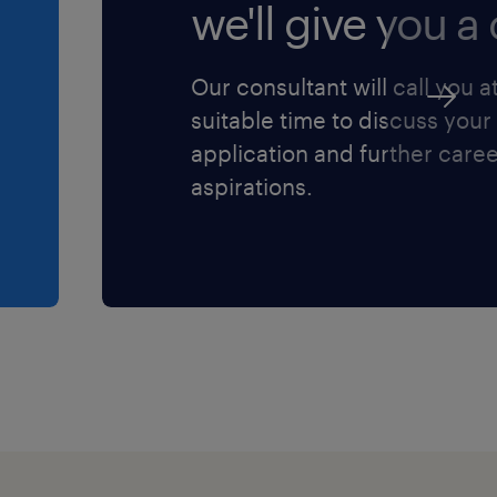
we'll give you a c
ensi dell'art. 13
protezione dei
Our consultant will call you a
suitable time to discuss your
application and further care
aspirations.