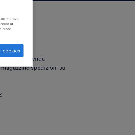
p us improve
accept or
e. More
l cookies
ricerca per azienda
l magazzino spedizioni su
€