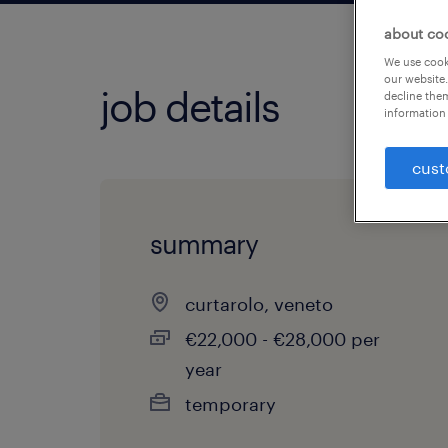
about co
We use cooki
our website.
job details
decline them
information 
cust
summary
curtarolo, veneto
€22,000 - €28,000 per
year
temporary