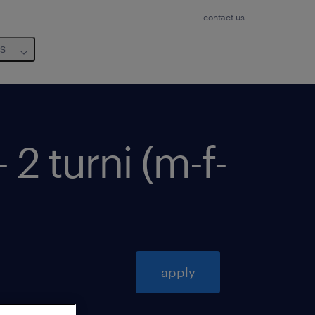
contact us
us
2 turni (m-f-
apply