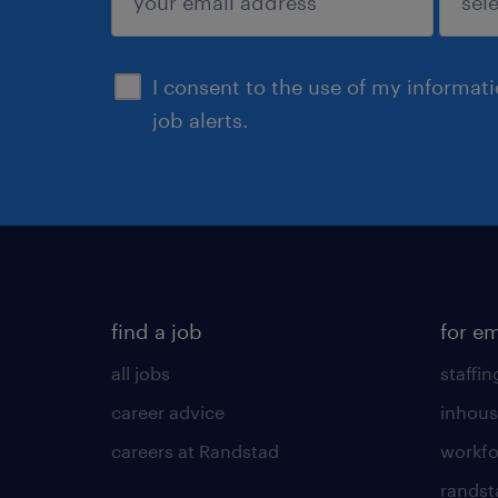
submit
I consent to the use of my informat
job alerts.
find a job
for e
all jobs
staffin
career advice
inhous
careers at Randstad
workfo
randst