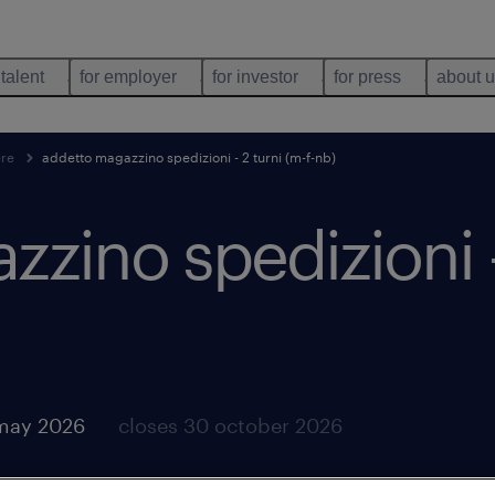
 talent
for employer
for investor
for press
about 
ere
addetto magazzino spedizioni - 2 turni (m-f-nb)
zino spedizioni - 
may 2026
closes 30 october 2026