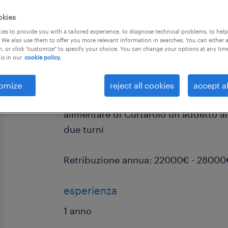
okies
es to provide you with a tailored experience, to diagnose technical problems, to hel
 We also use them to offer you more relevant information in searches. You can either 
, or click "customize" to specify your choice. You can change your options at any tim
is in our
cookie policy.
omize
reject all cookies
accept al
Randstad Italia, filiale di Cittadella, 
alimentare di Curtarolo un addetto a
due turni
Retribuzione annua: 22000€ - 28000
esperienza
1 anno