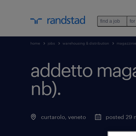
find a job
for
home
jobs
warehousing & distribution
magazzini
addetto magaz
nb)
.
curtarolo
,
veneto
posted 29 