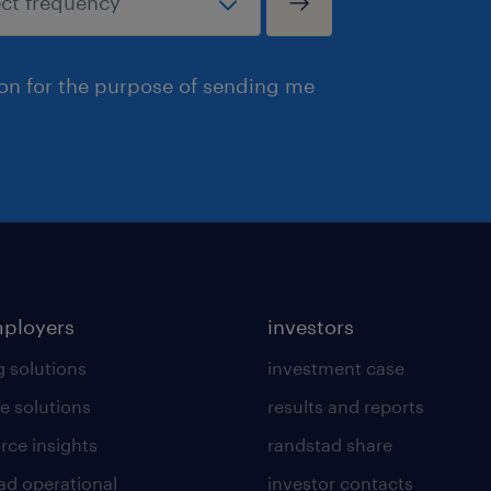
ion for the purpose of sending me
mployers
investors
g solutions
investment case
e solutions
results and reports
rce insights
randstad share
ad operational
investor contacts