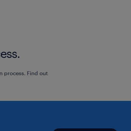
Iniziale contratto in somministrazion
assunzione
CCNL ALIMENTARE INDUSTRIA
ess.
Fascia di RAL: 22.000 - 28.000 €
Il presente annuncio è rivolto a pers
n process. Find out
femminile (F), maschile (M) e non bina
della Legge n. 300/1970, del Decreto 
198/2006 e del Decreto Legislativo n
aperta a qualsiasi persona nel rispett
dell'inclusività. Ti preghiamo di legg
sulla privacy Randstad