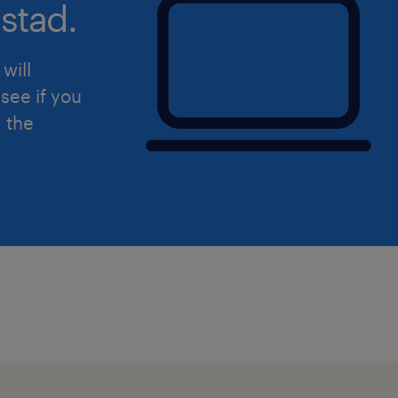
stad.
(https://www.randstad.it/privacy/) ai s
del Regolamento (UE) 2016/679 sulla 
dati (GDPR).
will
see if you
d the