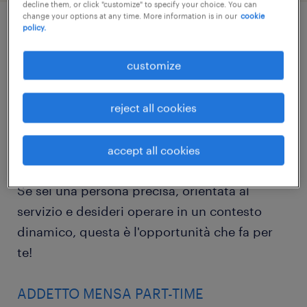
decline them, or click "customize" to specify your choice. You can
change your options at any time. More information is in our
cookie
policy.
job details
customize
Hai esperienza nel settore della ristorazione
collettiva e sei alla ricerca di un inserimento
reject all cookies
lavorativo flessibile? Randstad Italia è alla
ricerca di una figura professionale da inserire
accept all cookies
come addetto mensa per una realtà cliente.
Se sei una persona precisa, orientata al
servizio e desideri operare in un contesto
dinamico, questa è l'opportunità che fa per
te!
ADDETTO MENSA PART-TIME