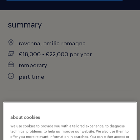
summary
ravenna, emilia romagna
€18,000 - €22,000 per year
temporary
part-time
job category
hospitality & tourism
about cookies
We use cookies to provide you with a tailored experience, to diagnose
technical problems, to help us improve our website. We also use them to
offer you more relevant information in searches. You can either accept or