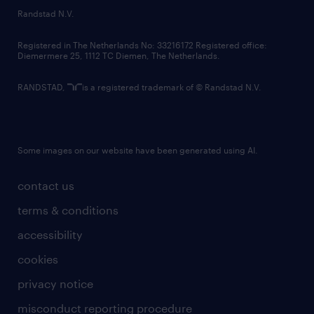
country websites
Randstad N.V.
contact us
Registered in The Netherlands No: 33216172 Registered office:
Diemermere 25, 1112 TC Diemen, The Netherlands.
RANDSTAD,
is a registered trademark of © Randstad N.V.
Some images on our website have been generated using AI.
contact us
terms & conditions
accessibility
cookies
privacy notice
misconduct reporting procedure