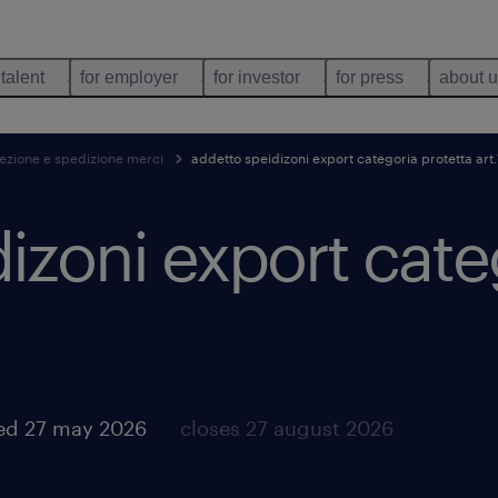
 talent
for employer
for investor
for press
about 
cezione e spedizione merci
addetto speidizoni export categoria protetta art.
izoni export cate
ed 27 may 2026
closes 27 august 2026