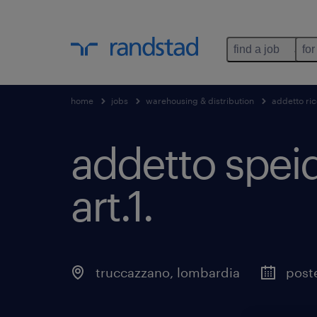
find a job
for
home
jobs
warehousing & distribution
addetto ri
addetto speid
art.1
.
truccazzano
,
lombardia
post