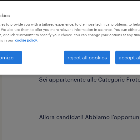
okies
es to provide you with a tailored experience, to diagnose technical problems, to hel
 We also use them to offer you more relevant information in searches. You can either 
, or click "customize" to specify your choice. You can change your options at any tim
is in our
cookie policy.
omize
reject all cookies
accept al
Ti interessa lavorare in un ruolo impi
Sei appartenente alle Categorie Protet
Allora candidati! Abbiamo l’opportuni