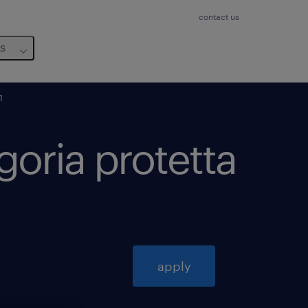
contact us
us
1
goria protetta
apply