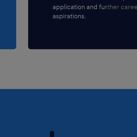
sessi (L.903/77).
application and further care
 sulla privacy
aspirations.
vacy/) ai sensi
6/679 sulla