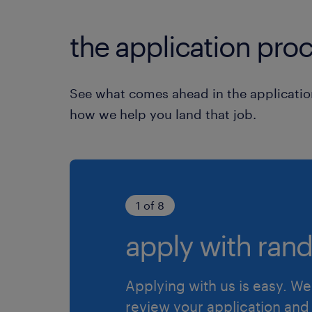
the application proc
See what comes ahead in the applicatio
how we help you land that job.
1 of 8
apply with rand
Applying with us is easy. We 
review your application and 