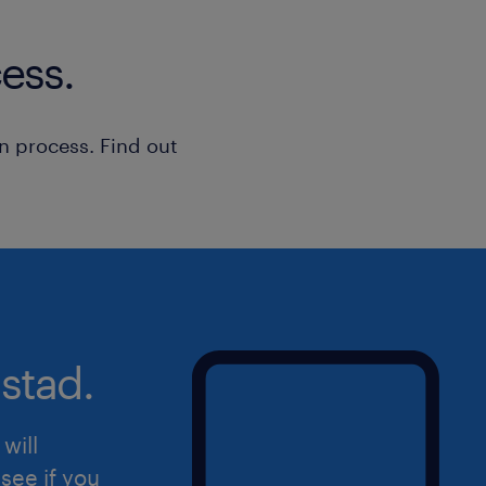
Ottime doti organizzative, precisi
ess.
lavorare in team
Ottime capacità relazionali, di pr
gestione dello stress
n process. Find out
Se il tuo profilo è in linea, inviaci sub
candidatura!
stad.
will
see if you