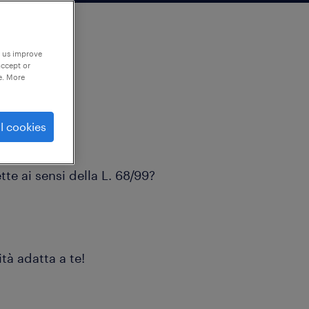
p us improve
accept or
e. More
l cookies
egatizio?
te ai sensi della L. 68/99?
tà adatta a te!