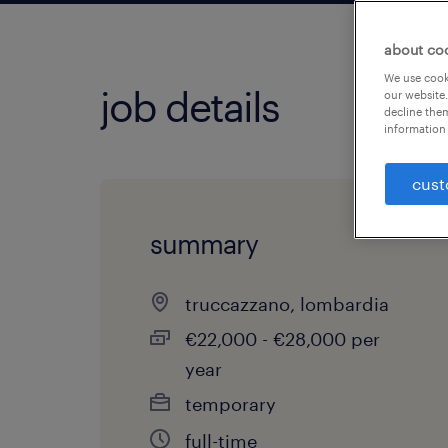
about co
We use cooki
job details
our website.
decline them
information 
cust
summary
truccazzano, lombardia
€22,000 - €28,000 per
year
temporary
full-time