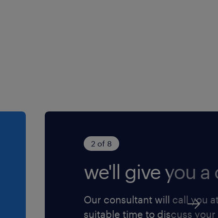
one, capacità di
oblem solving e di
2 of 8
ito la tua
we'll give you a c
Our consultant will call you a
suitable time to discuss your