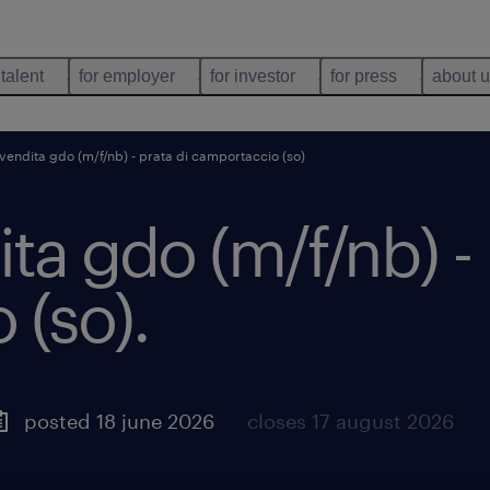
 talent
for employer
for investor
for press
about 
vendita gdo (m/f/nb) - prata di camportaccio (so)
ta gdo (m/f/nb) - 
 (so)
.
posted 18 june 2026
closes 17 august 2026