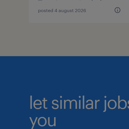
posted 4 august 2026
let similar jo
you