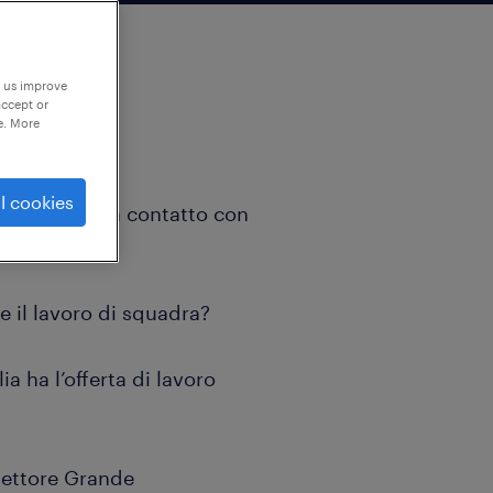
p us improve
accept or
e. More
l cookies
e, dinamico e a contatto con
e il lavoro di squadra?
a ha l’offerta di lavoro
 settore Grande