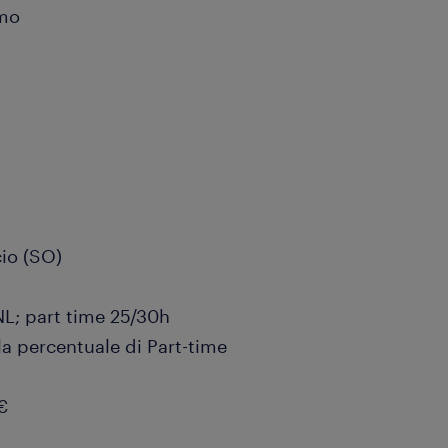
amo
cio (SO)
CNL; part time 25/30h
la percentuale di Part-time
€