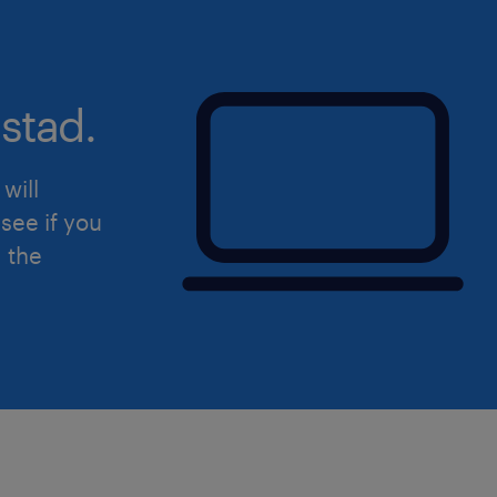
198/2006 e del Decreto Legislativo n
aperta a qualsiasi persona nel rispett
dell'inclusività. Ti preghiamo di legg
sulla privacy Randstad
stad.
(https://www.randstad.it/privacy/) ai s
del Regolamento (UE) 2016/679 sulla 
will
dati (GDPR).
see if you
d the