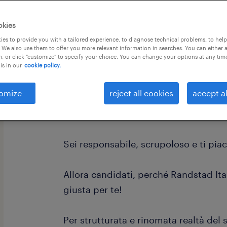
okies
es to provide you with a tailored experience, to diagnose technical problems, to hel
 We also use them to offer you more relevant information in searches. You can either 
, or click "customize" to specify your choice. You can change your options at any tim
is in our
cookie policy.
omize
reject all cookies
accept al
Sei alla ricerca di un lavoro versatil
il pubblico?
Sei responsabile, scrupoloso e ti piac
Allora candidati, perché Randstad Itali
giusta per te!
Per strutturata e rinomata realtà del