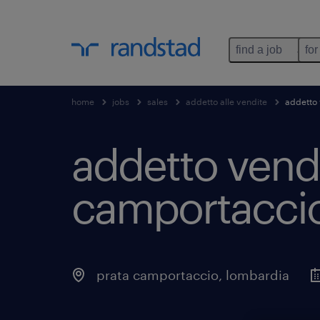
find a job
for
home
jobs
sales
addetto alle vendite
addetto 
addetto vendi
camportaccio
prata camportaccio
,
lombardia