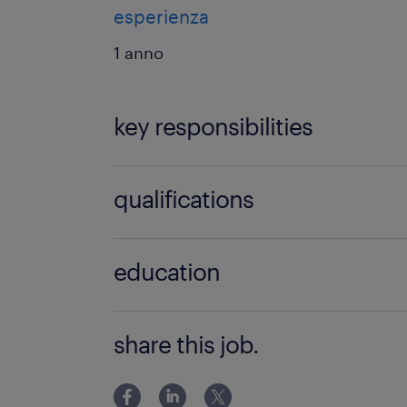
esperienza
1 anno
key responsibilities
L’Addetto Vendita si occuperà di:
qualifications
carico e scarico della merce;
L’Addetto Vendita che stiamo cercan
education
allestimento e riordino delle corsie
dei seguenti requisiti:
controllo della merce esposta e d
Lower secondary education
pregressa esperienza lavorativa n
share this job.
verifica delle etichette esposte e 
addetto vendite e assistenza alla 
prodotti;
maturata all'interno di grandi ca