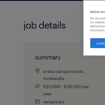
about co
We use cooki
job details
our website.
decline them
information 
cust
summary
prata camportaccio,
lombardia
€22,000 - €28,000 per
year
temporary