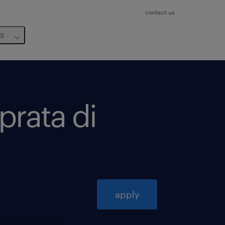
contact us
us
prata di
apply