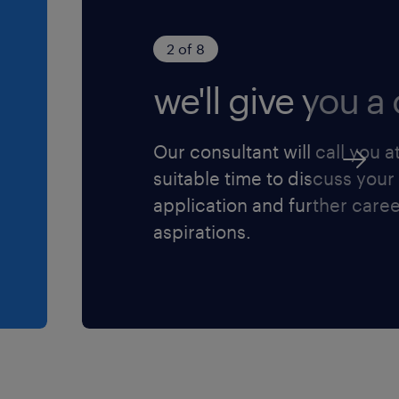
. 96/2026 ed è
o della diversity e
2 of 8
ere l'informativa
we'll give you a c
ensi dell'art. 13
protezione dei
Our consultant will call you a
suitable time to discuss your
application and further care
aspirations.