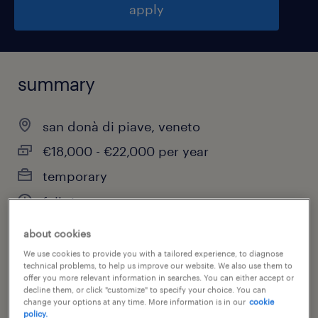
apply
summary
san donà di piave, veneto
€18,000 - €22,000 per year
temporary
full-time
about cookies
We use cookies to provide you with a tailored experience, to diagnose
job category
technical problems, to help us improve our website. We also use them to
offer you more relevant information in searches. You can either accept or
other
decline them, or click "customize" to specify your choice. You can
change your options at any time. More information is in our
cookie
policy.