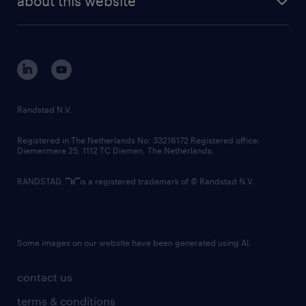
about this website
sustainability
tech suite
disclaimer
equity, diversity, inclusion and belonging
contact us
corporate governance
randstad innovation fund
country websites
Randstad N.V.
contact us
Registered in The Netherlands No: 33216172 Registered office:
Diemermere 25, 1112 TC Diemen, The Netherlands.
RANDSTAD,
is a registered trademark of © Randstad N.V.
Some images on our website have been generated using AI.
contact us
terms & conditions