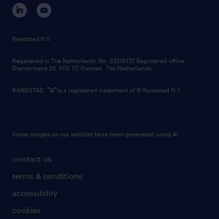
corporate governance
randstad innovation fund
country websites
Randstad N.V.
contact us
Registered in The Netherlands No: 33216172 Registered office:
Diemermere 25, 1112 TC Diemen, The Netherlands.
RANDSTAD,
is a registered trademark of © Randstad N.V.
Some images on our website have been generated using AI.
contact us
terms & conditions
accessibility
cookies