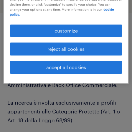
decline them, or click "customize" to specify your choice. You can
change your options at any time. More information is in our
cookie
policy.
job details
customize
reject all cookies
Randstad Talent Selection seleziona per
importante e prestigiosa azienda del
territorio operante nel settore Moda, una
accept all cookies
figura da inserire come Impiegato/a Area
Amministrativa e Back Office Commerciale.
La ricerca è rivolta esclusivamente a profili
appartenenti alle Categorie Protette (Art. 1 o
Art. 18 della Legge 68/99).