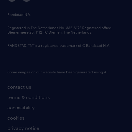
randstad innovation fund
country websites
Randstad N.V.
contact us
Registered in The Netherlands No: 33216172 Registered office:
Diemermere 25, 1112 TC Diemen, The Netherlands.
RANDSTAD,
is a registered trademark of © Randstad N.V.
Some images on our website have been generated using AI.
contact us
terms & conditions
accessibility
cookies
privacy notice