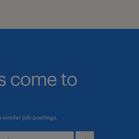
· Piano di Azionariato Diffuso: opportu
piano di azionariato diffuso godendo d
riservati ai dipendenti del Gruppo
In conformità agli obblighi definiti da
2023/970 e dalla normativa nazionale
e coerentemente con procedure inter
bs come to
Snam non richiede né raccoglie infor
retribuzione o sull’inquadramento pre
candidati/e: tali informazioni non ve
durante i colloqui, né via e-mail, né t
selezione, head hunter o altri soggetti
similar job postings.
nel processo
L’azienda si riserva, al termine del pr