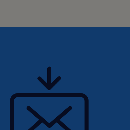
nità di aderire al
i tutti i benefici
lla Direttiva UE
 di recepimento,
ne dedicate,
mazioni sulla
gressi dei/delle
ngono richieste
ramite società di
 terzi coinvolti
ocesso di