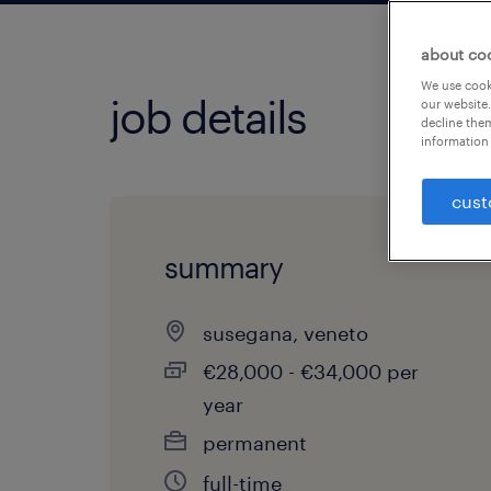
about co
We use cooki
job details
our website.
decline them
information 
cust
summary
susegana, veneto
€28,000 - €34,000 per
year
permanent
full-time