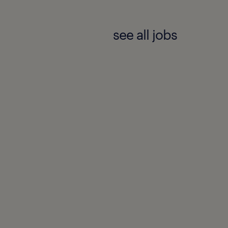
completa per te e
see all jobs
io pensionistico
 ampio programma
l benessere, allo
ita
scita delle
rmazione continua