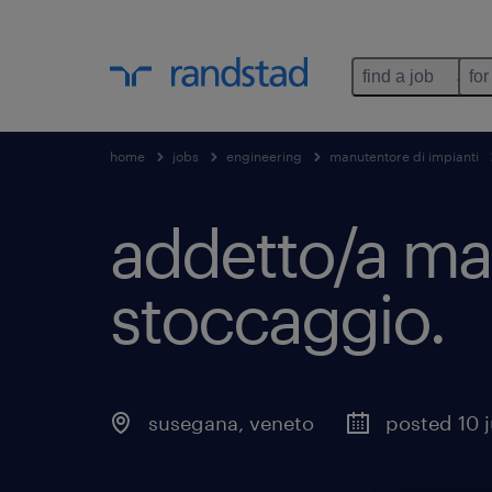
find a job
for
home
jobs
engineering
manutentore di impianti
addetto/a ma
stoccaggio
.
susegana
,
veneto
posted 10 