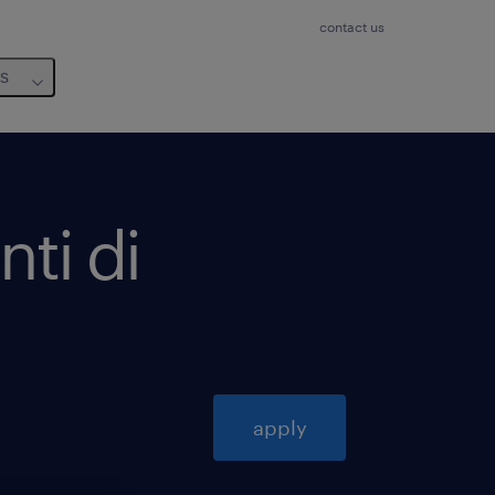
contact us
us
ti di
apply