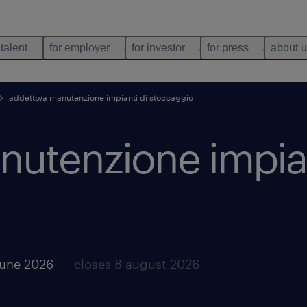
 talent
for employer
for investor
for press
about 
addetto/a manutenzione impianti di stoccaggio
nutenzione impian
june 2026
closes 8 august 2026