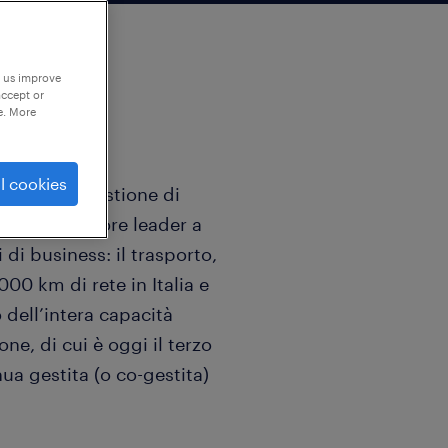
p us improve
accept or
e. More
l cookies
zzazione e gestione di
 è un operatore leader a
 di business: il trasporto,
000 km di rete in Italia e
 dell’intera capacità
one, di cui è oggi il terzo
ua gestita (o co-gestita)