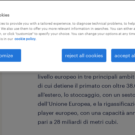
okies
es to provide you with a tailored experience, to diagnose technical problems, to hel
 We also use them to offer you more relevant information in searches. You can either 
, or click "customize" to specify your choice. You can change your options at any tim
is in our
cookie policy.
omize
reject all cookies
accept al
Con 85 anni di esperienza nella reali
infrastrutture del gas naturale, Snam
livello europeo in tre principali ambiti
di cui detiene il primato con oltre 38.
all’estero, lo stoccaggio, con un sesto
dell’Unione Europea, e la rigassificazi
player europeo, con una capacità ann
pari a 28 miliardi di metri cubi.