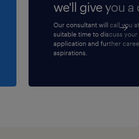
we'll give you a c
Our consultant will call you a
oni di
 sarà applicata la
suitable time to discuss your
a
L di riferimento
application and further care
.
aspirations.
guite tramite gli
 un sistema
cy aziendali.
di pronto
dei dipendenti e
ta privata,
l magazzino.
efit tra cui: