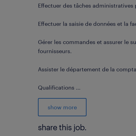
Effectuer des tâches administratives
Effectuer la saisie de données et la f
Gérer les commandes et assurer le sui
fournisseurs.
Assister le département de la comptab
Qualifications
...
Excellente maîtrise de l'anglais, tant à 
(communication fluide avec les client
show more
Bonne maîtrise de la suite Microsoft O
share this job.
logiciel QuickBooks.