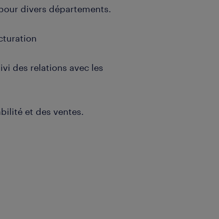
 pour divers départements.
acturation
vi des relations avec les
ilité et des ventes.
l'oral qu'à l'écrit
s et partenaires).
ffice (Word, Excel) et du