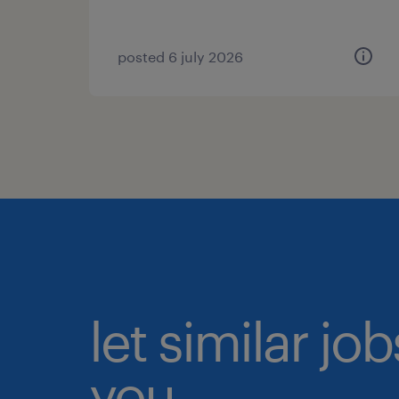
posted 6 july 2026
let similar jo
you