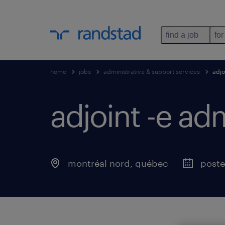
find a job
for
home
jobs
administrative & support services
adjo
adjoint -e adm
montréal nord
,
québec
poste