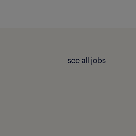
s visibles, les personnes
2+.
à maintenir un milieu de
utes les personnes
 leurs besoins
see all jobs
out au long du cycle de
outes les personnes
 identifier leurs besoins
ant un courriel à
rer de leur capacité à
'entrevue.