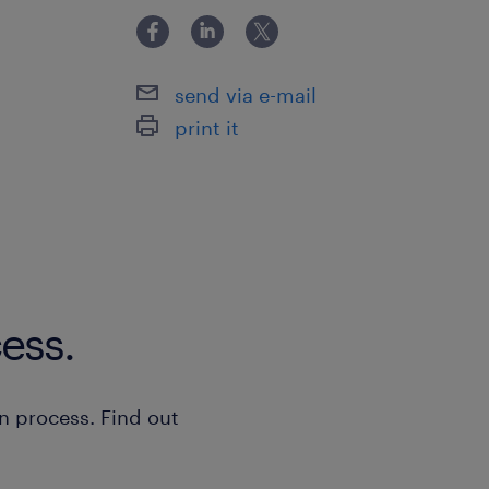
Expérience pertinente dans le secteu
similaire.
send via e-mail
print it
Sommaire
Si ce poste d'adjointe administrative 
Montréal-Nord vous intéresse, veuille
CV à :
mag.paga@randstad.ca
ess.
Randstad Canada s'engage à favoris
représentative de toutes les popula
n process. Find out
engageons en conséquence à dévelop
des stratégies pour promouvoir l'équit