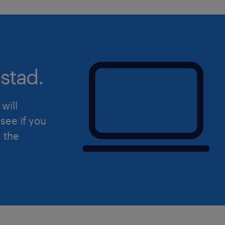
l'inclusion dans toutes nos sphères d
politiques, pratiques et systèmes int
de vie de notre main-d'œuvre, y com
recrutement, de la rétention et de l
stad.
individu. En plus de notre profond e
des principes des droits de la pers
à prendre toute mesure positive pour 
will
changements à mettre en place en vue
see if you
participation de tout individu dans l
d the
sans obstacle, systémique ou autre, e
groupes en quête d'équité généralem
dans la main-d'œuvre au Canada, y c
s'identifient comme femmes ou pers
conformes au genre, les Peuples et
les personnes en situation de handicap