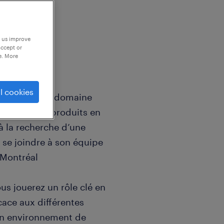
p us improve
accept or
e. More
artiel
l cookies
ablie dans le domaine
brication de produits en
à la recherche d’une
 se joindre à son équipe
 Montréal
us jouerez un rôle clé en
cace aux différentes
'un environnement de