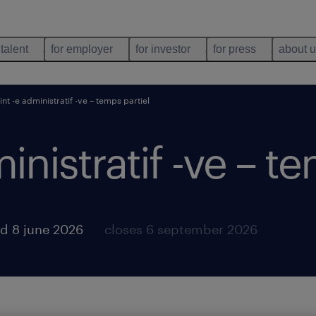
 talent
for employer
for investor
for press
about 
int -e administratif -ve – temps partiel
inistratif -ve – t
d 8 june 2026
closes 6 september 2026