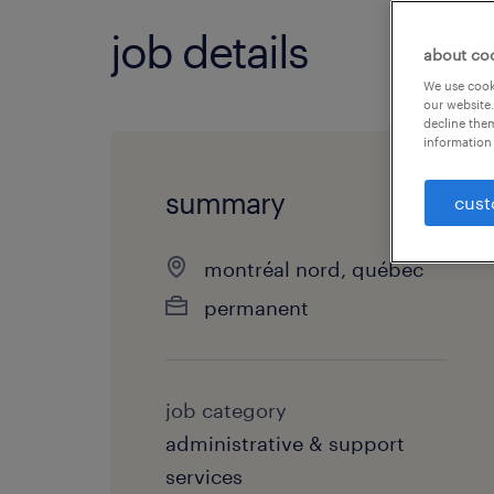
job details
about co
We use cooki
our website.
decline them
information 
summary
cust
montréal nord, québec
permanent
job category
administrative & support
services