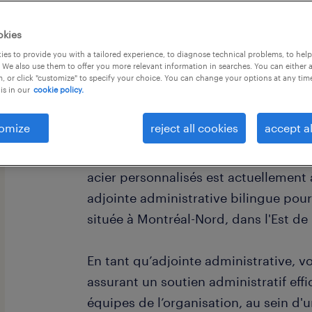
okies
es to provide you with a tailored experience, to diagnose technical problems, to hel
 We also use them to offer you more relevant information in searches. You can either 
, or click "customize" to specify your choice. You can change your options at any tim
is in our
cookie policy.
Adjoint(e) administratif(ve) - Temps p
omize
reject all cookies
accept al
Une entreprise dynamique et bien ét
manufacturier, chef de file dans la fa
acier personnalisés est actuellement 
adjointe administrative bilingue pour
située à Montréal-Nord, dans l'Est de
En tant qu’adjointe administrative, vo
assurant un soutien administratif effi
équipes de l’organisation, au sein d