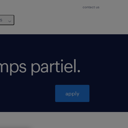
contact us
us
emps partiel
.
apply