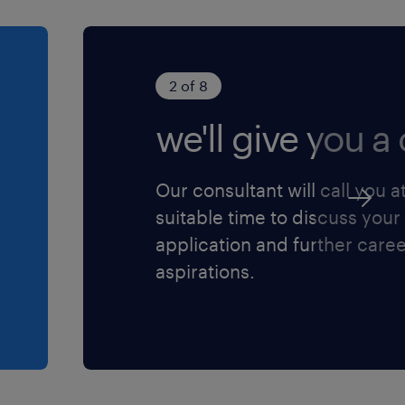
'activité en examinant nos
ernes tout au long du cycle
pris au niveau du
2 of 8
'avancement pour tout
we'll give you a c
ngagement sur le respect
onne, nous nous engageons
influer sur les
Our consultant will call you a
 de garantir la
suitable time to discuss your
e monde du travail et ce,
application and further care
n particulier pour les
aspirations.
ent sous-représentés
ompris les personnes qui
onnes non-binaires/non
 communautés autochtones,
 (visible ou invisible), les