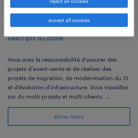
reject all cookies
job details
accept all cookies
descriptif du poste
Vous avez la responsabilité d'assurer des
projets d'avant-vente et de réaliser des
projets de migration, de modernisation du SI
et d'évolution d'infrastructure. Vous travaillez
sur du multi-projets et multi-clients.
...
Vous êtes amené(e) à prendre en charge du
support de niveau 3 sur les infrastructures
show more
des clients. Vous apportez conseils et
expertises aux clients sur l'environnement