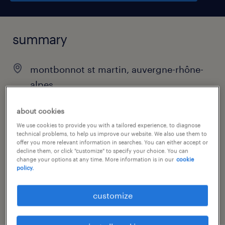
summary
montbonnot st martin, auvergne-rhône-
alpes
€45,000 - €48,000 per year
about cookies
permanent
We use cookies to provide you with a tailored experience, to diagnose
technical problems, to help us improve our website. We also use them to
offer you more relevant information in searches. You can either accept or
decline them, or click "customize" to specify your choice. You can
change your options at any time. More information is in our
cookie
job category
policy.
retail & wholesale
customize