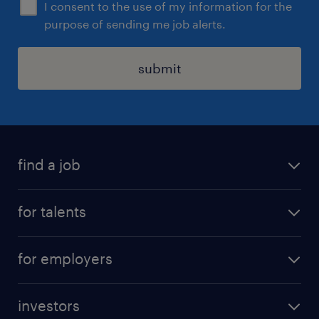
I consent to the use of my information for the
purpose of sending me job alerts.
submit
find a job
all jobs
for talents
career advice
operational career
careers at Randstad
for employers
professional career
staffing solutions
digital career
investors
inhouse solutions