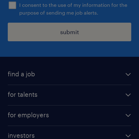
I consent to the use of my information for the
purpose of sending me job alerts.
submit
find a job
all jobs
for talents
career advice
operational career
careers at Randstad
for employers
professional career
staffing solutions
digital career
investors