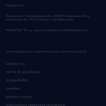
country websites
Randstad N.V.
contact us
Registered in The Netherlands No: 33216172 Registered office:
Diemermere 25, 1112 TC Diemen, The Netherlands.
RANDSTAD,
is a registered trademark of © Randstad N.V.
Some images on our website have been generated using AI.
contact us
terms & conditions
accessibility
cookies
privacy notice
misconduct reporting procedure