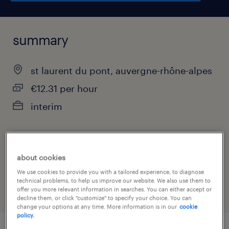
summary
st laurent du pont, auvergne-rhône-alpes
€12.31 per hour
interim
job category
about cookies
manufacturing & production
We use cookies to provide you with a tailored experience, to diagnose
technical problems, to help us improve our website. We also use them to
offer you more relevant information in searches. You can either accept or
decline them, or click "customize" to specify your choice. You can
change your options at any time. More information is in our
cookie
policy.