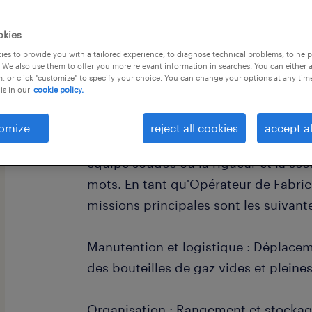
okies
es to provide you with a tailored experience, to diagnose technical problems, to hel
 We also use them to offer you more relevant information in searches. You can either 
, or click "customize" to specify your choice. You can change your options at any tim
is in our
cookie policy.
descriptif du poste
omize
reject all cookies
accept al
Sous la responsabilité du Chef d'Atel
équipe soudée où la rigueur et la sécu
mots. En tant qu'Opérateur de Fabric
missions principales sont les suivante
Manutention et logistique : Déplacem
des bouteilles de gaz vides et pleines
Organisation : Rangement et stockage