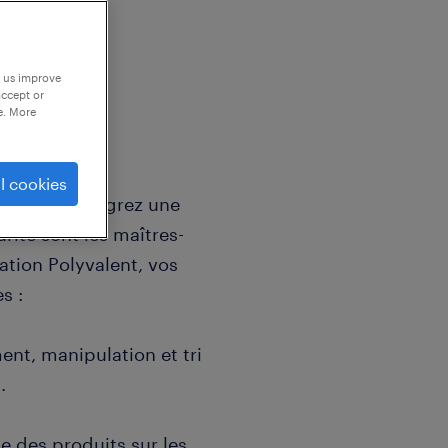
p us improve
accept or
e. More
l cookies
ier, vous intégrez une
rité sont les maîtres-
ation Polyvalent, vos
s :
ent, manipulation et tri
.
 des produits sur les