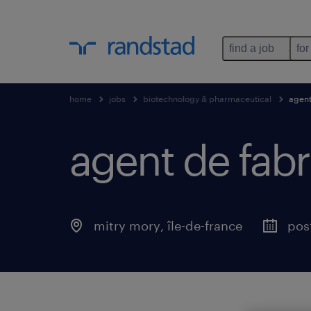
find a job
for
home
jobs
biotechnology & pharmaceutical
agent
agent de fabri
mitry mory
,
île-de-france
pos