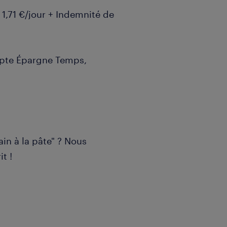
1,71 €/jour + Indemnité de
pte Épargne Temps,
in à la pâte" ? Nous
t !
 en industrie ou en
 mais les profils