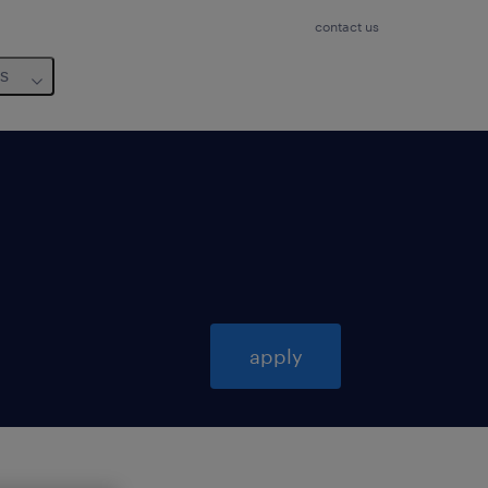
contact us
us
apply