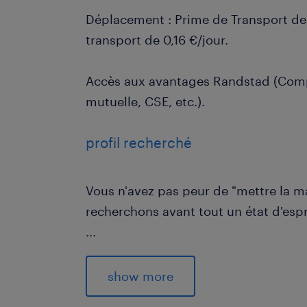
Déplacement : Prime de Transport de 
transport de 0,16 €/jour.
Accès aux avantages Randstad (Com
mutuelle, CSE, etc.).
profil recherché
Vous n'avez pas peur de "mettre la ma
recherchons avant tout un état d'espri
...
Expérience : Une première expérience
logistique (manutention) est un atout,
show more
débutants motivés sont acceptés.