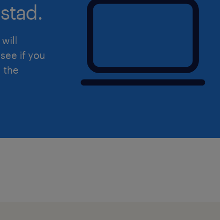
stad.
will
see if you
d the