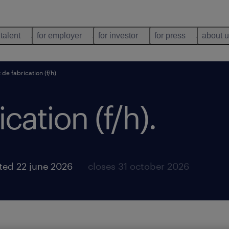
 talent
for employer
for investor
for press
about 
 de fabrication (f/h)
cation (f/h)
.
ted 22 june 2026
closes 31 october 2026