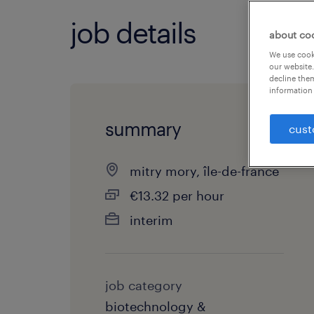
job details
about co
We use cooki
our website.
decline them
information 
summary
cust
mitry mory, île-de-france
€13.32 per hour
interim
job category
biotechnology &