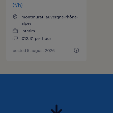
(f/h)
- Plan d'Epargne : achat d'action à -20%,
abondement de l'entreprise jusqu'à +100%
montmurat, auvergne-rhône-
selon le placement sur 5 ou 10 ans, frais de
alpes
gestion et de tenue de compte payés par le
interim
Groupe, dividendes...
€12.31 per hour
- Primes de productivité
posted 5 august 2026
- Prime de panier ou Prime de nuit
- Valorisation automatique de l'ancienneté
tous les 3 ans (+3%, 6%, 9%, 12%, 15%)
- Mutuelle/Prévoyance
- Primes de cooptation pour les nouveaux
embauchés
- Forfait mobilités durables
- Comité d'Entreprise