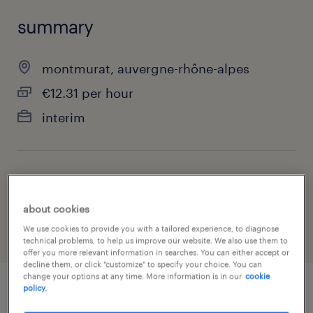
summary
montmurat, auvergne-rhône-alpes
€12.31 per hour
interim
job category
manufacturing & production
about cookies
We use cookies to provide you with a tailored experience, to diagnose
technical problems, to help us improve our website. We also use them to
offer you more relevant information in searches. You can either accept or
decline them, or click "customize" to specify your choice. You can
change your options at any time. More information is in our
cookie
policy.
job details