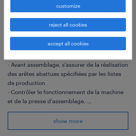
customize
descriptif du poste
reject all cookies
ous travaillerez sur une chaîne de production
accept all cookies
au poste d'assembleur-contrôleur :
- Avant assemblage, s'assurer de la réalisation
des arêtes abattues spécifiées par les listes
de production
- Contrôler le fonctionnement de la machine
et de la presse d'assemblage.
...
- Contrôler le fonctionnement de la butyleuse
automatique sur la ligne 3,4 et 5
show more
- S'assurer du bon positionnement des