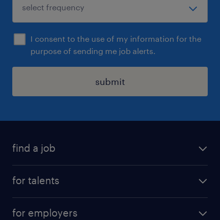
d'amélioration continue et de performance
dans le but d'optimiser les apports de chacun
et de générer plus de valeur ajoutée.
I consent to the use of my information for the
purpose of sending me job alerts.
submit
find a job
all jobs
for talents
career advice
operational career
careers at Randstad
for employers