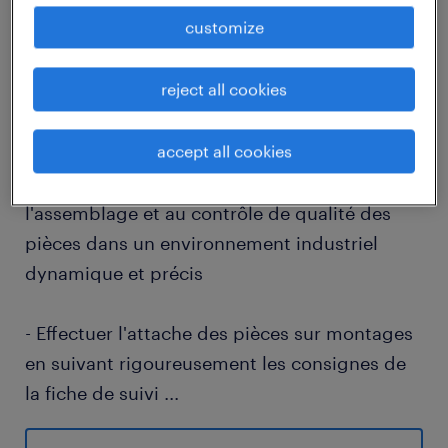
customize
descriptif du poste
reject all cookies
Être Agent de fabrication (F/H) vous attire-t-il
accept all cookies
par son rôle clé et stimulant?
Cette opportunité vous invite à participer à
l'assemblage et au contrôle de qualité des
pièces dans un environnement industriel
dynamique et précis
- Effectuer l'attache des pièces sur montages
en suivant rigoureusement les consignes de
la fiche de suivi
...
- Réaliser un contrôle final détaillé des pièces