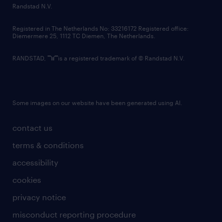
country websites
Randstad N.V.
contact us
Registered in The Netherlands No: 33216172 Registered office:
Diemermere 25, 1112 TC Diemen, The Netherlands.
RANDSTAD,
is a registered trademark of © Randstad N.V.
Some images on our website have been generated using AI.
contact us
terms & conditions
accessibility
cookies
privacy notice
misconduct reporting procedure