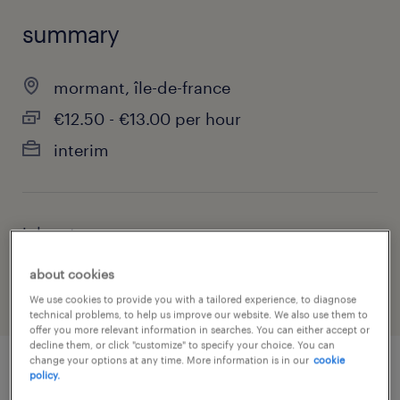
summary
mormant, île-de-france
€12.50 - €13.00 per hour
interim
job category
manufacturing & production
about cookies
We use cookies to provide you with a tailored experience, to diagnose
technical problems, to help us improve our website. We also use them to
offer you more relevant information in searches. You can either accept or
decline them, or click "customize" to specify your choice. You can
change your options at any time. More information is in our
cookie
policy.
job details