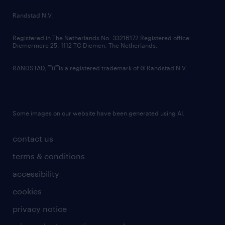
country websites
Randstad N.V.
contact us
Registered in The Netherlands No: 33216172 Registered office:
Diemermere 25, 1112 TC Diemen, The Netherlands.
RANDSTAD,
is a registered trademark of © Randstad N.V.
Some images on our website have been generated using AI.
contact us
terms & conditions
accessibility
cookies
privacy notice