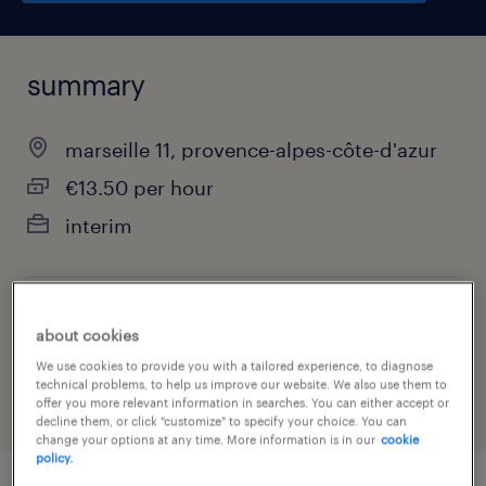
summary
marseille 11, provence-alpes-côte-d'azur
€13.50 per hour
interim
job category
about cookies
advertising, marketing & public relations
We use cookies to provide you with a tailored experience, to diagnose
technical problems, to help us improve our website. We also use them to
offer you more relevant information in searches. You can either accept or
decline them, or click "customize" to specify your choice. You can
change your options at any time. More information is in our
cookie
policy.