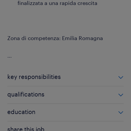
finalizzata a una rapida crescita
Zona di competenza: Emilia Romagna
...
key responsibilities
Di cosa ti occuperai?
qualifications
La risorsa, in collaborazione con la direzione
Quali requisiti stiamo cercando?
education
commerciale, si occuperà di:
Upper secondary education
share this job.