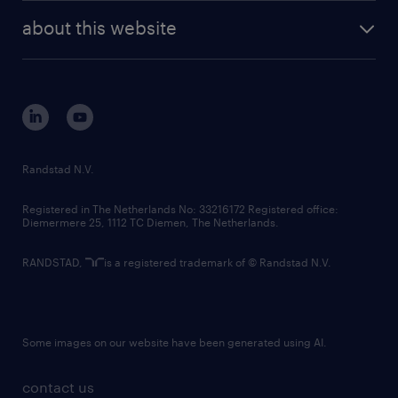
company profile
future of work
randstad digital
about this website
sustainability
tech suite
disclaimer
equity, diversity, inclusion and belonging
contact us
corporate governance
randstad innovation fund
country websites
Randstad N.V.
contact us
Registered in The Netherlands No: 33216172 Registered office:
Diemermere 25, 1112 TC Diemen, The Netherlands.
RANDSTAD,
is a registered trademark of © Randstad N.V.
Some images on our website have been generated using AI.
contact us