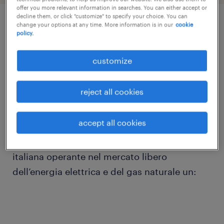
offer you more relevant information in searches. You can either accept or
decline them, or click "customize" to specify your choice. You can
change your options at any time. More information is in our
cookie
job details
policy.
customize
Sei appassionato nel prenderti cura dei
clienti? Questa è l’opportunità che fa per te!
reject all cookies
Randstad Italia, divisione Delivery Center
accept all cookies
Permanent, in partnership con Agenti
FNAARC, ricerca per un'importante azienda
italiana operante nel mercato libero
dell’energia elettrica e del gas naturale un: