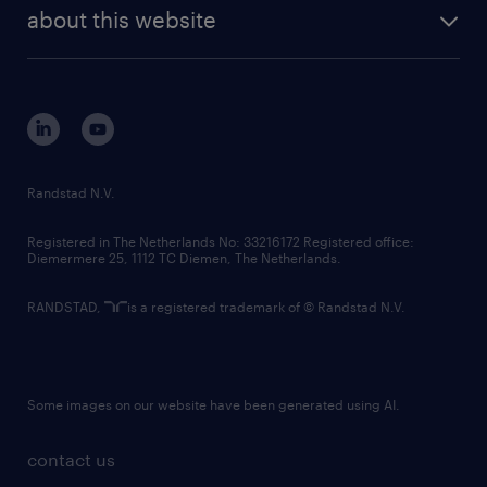
future of work
randstad digital
about this website
sustainability
tech suite
disclaimer
equity, diversity, inclusion and belonging
contact us
corporate governance
randstad innovation fund
country websites
Randstad N.V.
contact us
Registered in The Netherlands No: 33216172 Registered office:
Diemermere 25, 1112 TC Diemen, The Netherlands.
RANDSTAD,
is a registered trademark of © Randstad N.V.
Some images on our website have been generated using AI.
contact us