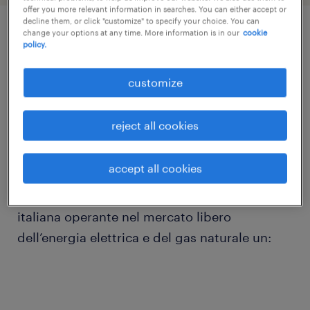
offer you more relevant information in searches. You can either accept or
decline them, or click "customize" to specify your choice. You can
change your options at any time. More information is in our
cookie
job details
policy.
customize
Sei appassionato nel prenderti cura dei
clienti? Questa è l’opportunità che fa per te!
reject all cookies
Randstad Italia, divisione Delivery Center
accept all cookies
Permanent, in partnership con Agenti
FNAARC, ricerca per un'importante azienda
italiana operante nel mercato libero
dell’energia elettrica e del gas naturale un: