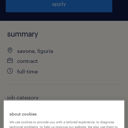
apply
summary
savona, liguria
contract
full-time
job category
other
about cookies
We use cookies to provide you with a tailored experience, to diagnose
technical problems, to help us improve our website. We also use them to