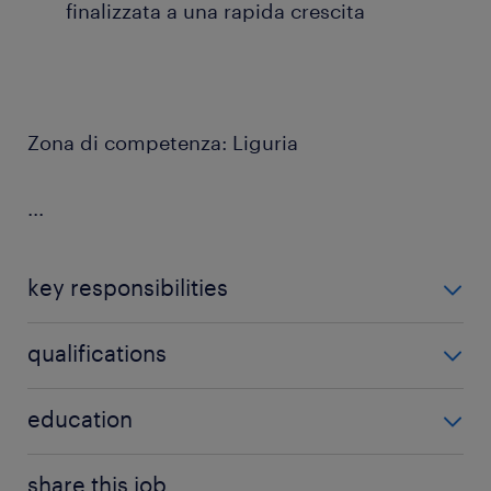
finalizzata a una rapida crescita
Zona di competenza: Liguria
...
key responsibilities
Di cosa ti occuperai?
qualifications
La risorsa, in collaborazione con la direzione
Quali requisiti stiamo cercando?
education
commerciale, si occuperà di:
Upper secondary education
share this job.