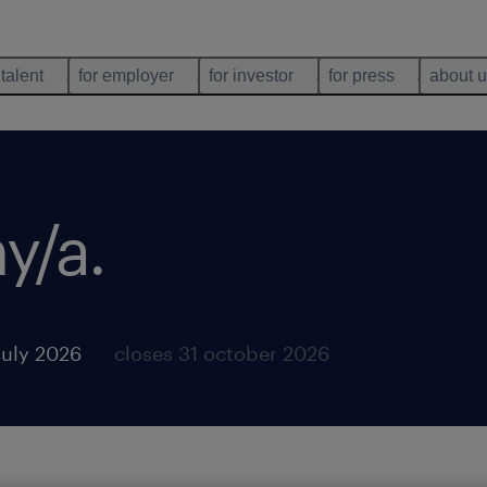
 talent
for employer
for investor
for press
about 
ny/a
.
july 2026
closes 31 october 2026