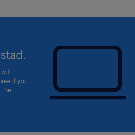
stad.
will
see if you
d the