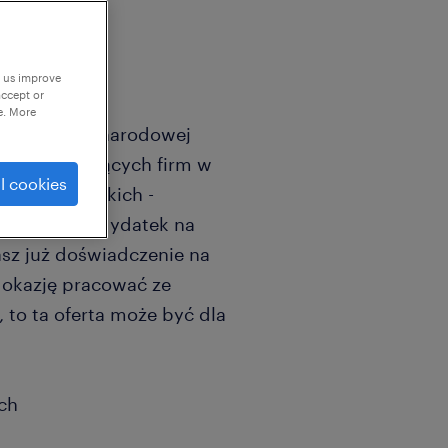
p us improve
accept or
e. More
renie międzynarodowej
jedną z wiodących firm w
l cookies
czych i morskich -
datów/ kandydatek na
asz już doświadczenie na
 okazję pracować ze
to ta oferta może być dla
ch