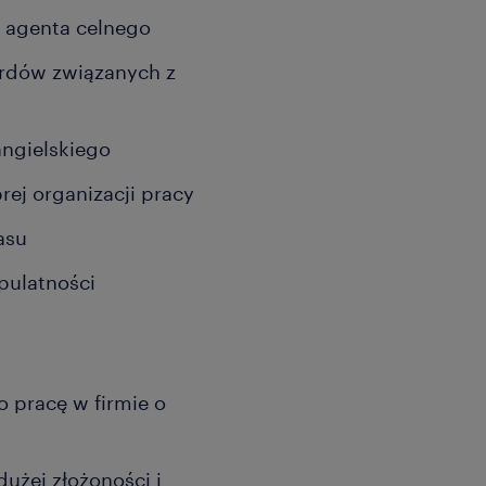
 agenta celnego
ardów związanych z
angielskiego
rej organizacji pracy
asu
upulatności
 pracę w firmie o
użej złożoności i