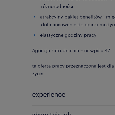
różnorodności
atrakcyjny pakiet benefitów - mi
dofinansowanie do opieki medycz
elastyczne godziny pracy
Agencja zatrudnienia – nr wpisu 47
ta oferta pracy przeznaczona jest dl
życia
experience
powyżej 24 miesięcy
share this job.