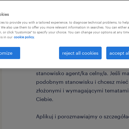
okies
es to provide you with a tailored experience, to diagnose technical problems, to hel
 We also use them to offer you more relevant information in searches. You can either 
, or click "customize" to specify your choice. You can change your options at any tim
is in our
cookie policy.
Dla naszego Klienta - uznanego na a
operatora logistycznego, będącego 
omize
reject all cookies
accept al
sektorze transportu towarów chłodni
poszukujemy doświadczonych kandy
stanowisko agent/ka celny/a. Jeśli m
podobnym stanowisku i chcesz mieć
złożonymi i wymagającymi tematami, 
Ciebie.
Aplikuj i porozmawiajmy o szczegóła