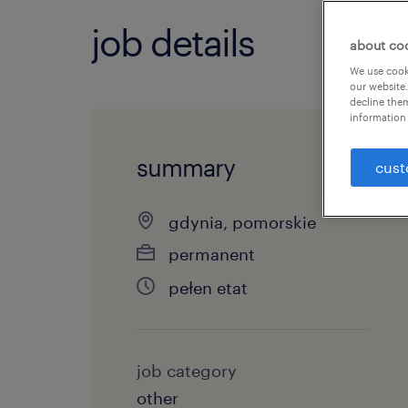
job details
about co
We use cooki
our website.
decline them
information 
summary
cust
gdynia, pomorskie
permanent
pełen etat
job category
other