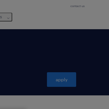
contact us
us
apply