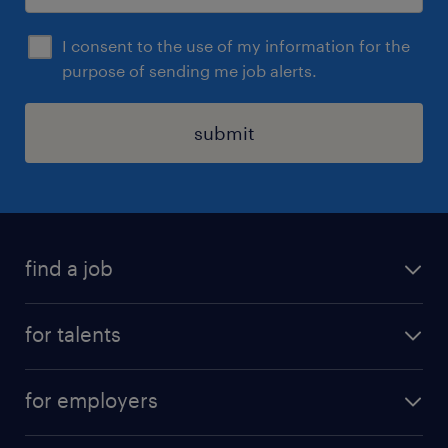
I consent to the use of my information for the
purpose of sending me job alerts.
submit
find a job
all jobs
for talents
career advice
operational career
careers at Randstad
for employers
professional career
staffing solutions