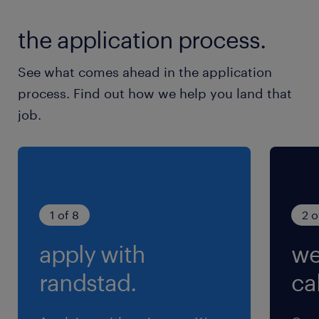
sulla privacy Randstad
the application process.
(https://www.randstad.it/privacy/) ai sensi dell'art.
13 del Regolamento (UE) 2016/679 sulla protezione
dei dati (GDPR).
See what comes ahead in the application
process. Find out how we help you land that
job.
1 of 8
2 o
apply with
we
randstad.
cal