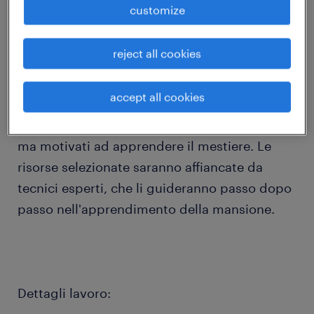
customize
job details
reject all cookies
Randstad Italia, filiale di Terni, cerca
ELETTRICISTI JUNIOR per importante azienda
accept all cookies
locale. La ricerca è rivolta a candidati con
esperienza anche minima in campo elettrico
ma motivati ad apprendere il mestiere. Le
risorse selezionate saranno affiancate da
tecnici esperti, che li guideranno passo dopo
passo nell'apprendimento della mansione.
Dettagli lavoro: