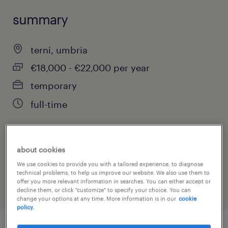
summary
terni, umbria
€18,000 - €22,000 per year
temporary
full-time
job category
about cookies
engineering
We use cookies to provide you with a tailored experience, to diagnose
technical problems, to help us improve our website. We also use them to
offer you more relevant information in searches. You can either accept or
decline them, or click "customize" to specify your choice. You can
change your options at any time. More information is in our
cookie
policy.