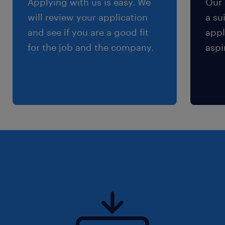
Applying with us is easy. We
Our 
will review your application
a su
and see if you are a good fit
appl
for the job and the company.
aspi