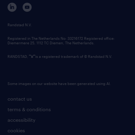
corporate governance
randstad innovation fund
country websites
Randstad N.V.
contact us
Registered in The Netherlands No: 33216172 Registered office:
Diemermere 25, 1112 TC Diemen, The Netherlands.
RANDSTAD,
is a registered trademark of © Randstad N.V.
Some images on our website have been generated using AI.
contact us
terms & conditions
accessibility
cookies