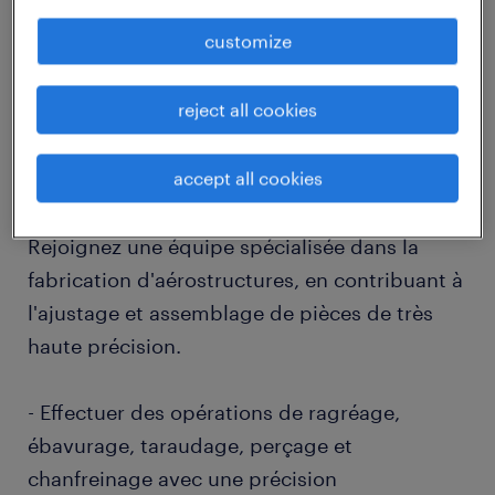
job details
customize
descriptif du poste
reject all cookies
accept all cookies
Que diriez-vous de relever le défi en tant
qu'Ajusteur Monteur Aérostructure (F/H) ?
Rejoignez une équipe spécialisée dans la
fabrication d'aérostructures, en contribuant à
l'ajustage et assemblage de pièces de très
haute précision.
- Effectuer des opérations de ragréage,
ébavurage, taraudage, perçage et
chanfreinage avec une précision