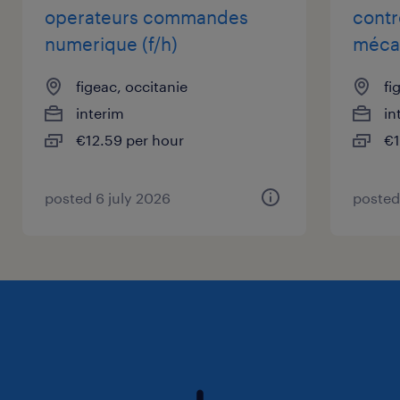
operateurs commandes
contr
à propos de notre client
numerique (f/h)
mécan
Nous recherchons pour le compte de notre
figeac, occitanie
fi
client un ajusteur.
interim
in
€12.59 per hour
€1
Randstad vous ouvre toutes les portes de
l'emploi : Chaque année, 330 000
posted 6 july 2026
posted
collaborateurs (f/h) travaillent dans nos 60
000 entreprises clientes. Rejoignez-nous !