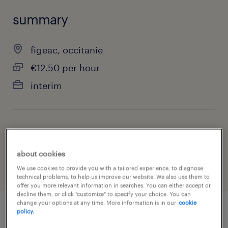
summary
figeac, occitanie
€12.50 per hour
interim
job category
manufacturing & production
about cookies
We use cookies to provide you with a tailored experience, to diagnose
technical problems, to help us improve our website. We also use them to
offer you more relevant information in searches. You can either accept or
decline them, or click "customize" to specify your choice. You can
change your options at any time. More information is in our
cookie
policy.
job details