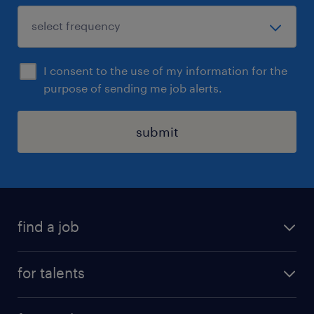
I consent to the use of my information for the
purpose of sending me job alerts.
submit
find a job
all jobs
for talents
career advice
operational career
careers at Randstad