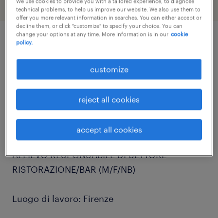
We use cookies to provide you with a tailored experience, to diagnose
technical problems, to help us improve our website. We also use them to
offer you more relevant information in searches. You can either accept or
decline them, or click "customize" to specify your choice. You can
change your options at any time. More information is in our
cookie
policy.
job details
customize
Randstad Italia, divisione Delivery Center
Permanent, cerca per prestigiosa azienda
reject all cookies
cliente, leader di mercato nel settore della
ristorazione veloce, un:
accept all cookies
ALLIEVO RESPONSABILE DI SETTORE
RISTORAZIONE/BAR (M/F/NB)
Luogo di lavoro: Firenze