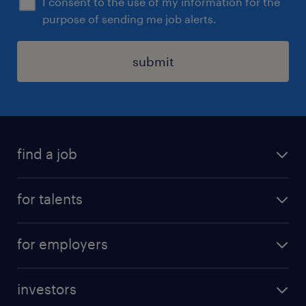
I consent to the use of my information for the
purpose of sending me job alerts.
submit
find a job
all jobs
for talents
career advice
operational career
careers at Randstad
for employers
professional career
staffing solutions
digital career
investors
inhouse solutions
contact us