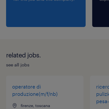
leggere l'informativa sulla privacy Randstad
(https://www.randstad.it/privacy/) ai sensi dell'art.
13 del Regolamento (UE) 2016/679 sulla protezione
dei dati (GDPR).
related jobs.
see all jobs
operatore di
ricer
produzione(m/f/nb)
puliz
pesa-
firenze, toscana