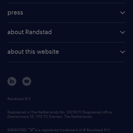
investment case
workforce insights
press
results and reports
randstad operational
press releases
randstad share
randstad professional
about Randstad
news and events
investor contacts
randstad enterprise
company profile
future of work
randstad digital
about this website
sustainability
tech suite
disclaimer
equity, diversity, inclusion and belonging
contact us
corporate governance
randstad innovation fund
country websites
Randstad N.V.
contact us
Registered in The Netherlands No: 33216172 Registered office:
Diemermere 25, 1112 TC Diemen, The Netherlands.
RANDSTAD,
is a registered trademark of © Randstad N.V.