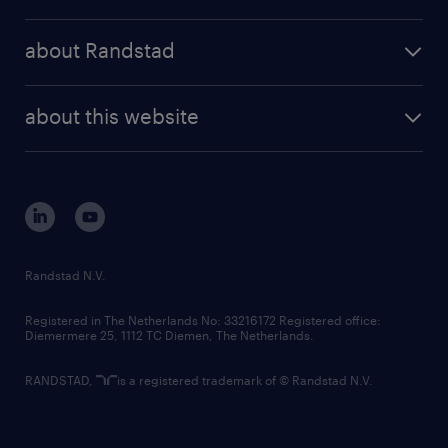
results and reports
randstad operational
press releases
randstad share
randstad professional
about Randstad
news and events
investor contacts
randstad enterprise
company profile
future of work
randstad digital
about this website
sustainability
tech suite
disclaimer
equity, diversity, inclusion and belonging
contact us
corporate governance
randstad innovation fund
country websites
Randstad N.V.
contact us
Registered in The Netherlands No: 33216172 Registered office:
Diemermere 25, 1112 TC Diemen, The Netherlands.
RANDSTAD,
is a registered trademark of © Randstad N.V.