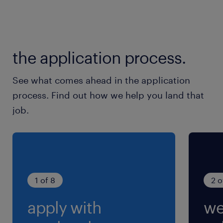
週休二日のシフト制、年末年始休暇あり、年間休
日113日
the application process.
就業時間
（1）8:30-17:00（実働7時間30分・休憩60分）
See what comes ahead in the application
（2）16:30-1:00（実働7時間30分・休憩60分）
process. Find out how we help you land that
（3）0:30-9:00（実働7時間30分・休憩60分）
job.
残業
残業は、繁忙期に10～20時間／月程度ありま
す。
1 of 8
2 o
apply with
we