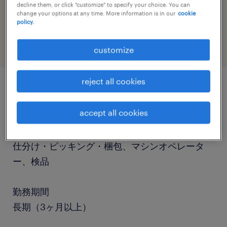
decline them, or click "customize" to specify your choice. You can
job category
change your options at any time. More information is in our
cookie
policy.
warehousing & distribution
customize
reject all cookies
job details
accept all cookies
職種
仕分け・ピッキング・梱包、マシンオペレータ
ー、検品
勤務期間
長期（3ヶ月以上）