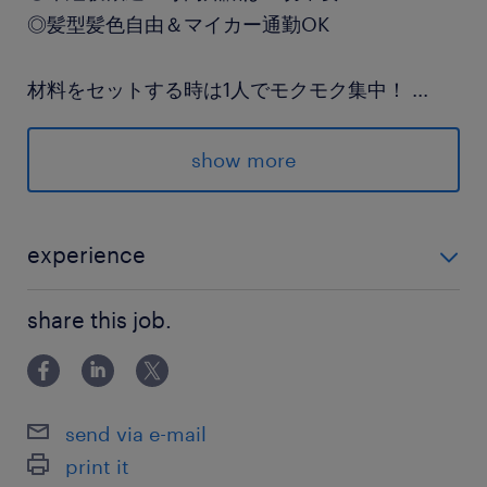
◎髪型髪色自由＆マイカー通勤OK
材料をセットする時は1人でモクモク集中！
...
困った時はインカムで
仲間とすぐに連絡が取れるので安心です♪
show more
派遣先の特徴
生産から梱包まで全自動化しており、特別なスキ
experience
ルがなくても気軽にはじめられるお仕事♪
未経験歓迎！ シフト勤務での製造経験者はスグ戦力♪
share this job.
最寄駅
常磐線／植田(福島県)駅（車15分）
send via e-mail
休日休暇
print it
シフト制