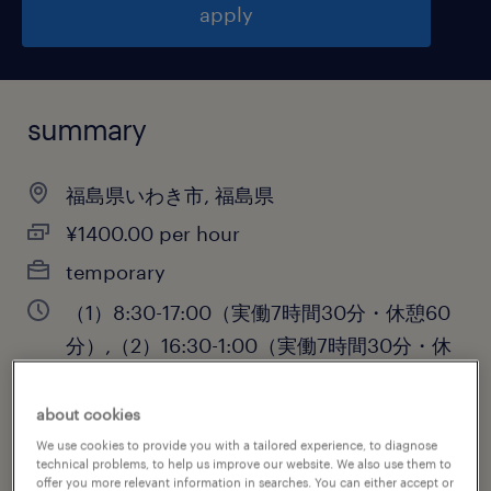
apply
summary
福島県いわき市, 福島県
¥1400.00 per hour
temporary
（1）8:30-17:00（実働7時間30分・休憩60
分）,（2）16:30-1:00（実働7時間30分・休
憩60分）,（3）0:30-9:00（実働7時間30
分・休憩60分）
about cookies
We use cookies to provide you with a tailored experience, to diagnose
technical problems, to help us improve our website. We also use them to
offer you more relevant information in searches. You can either accept or