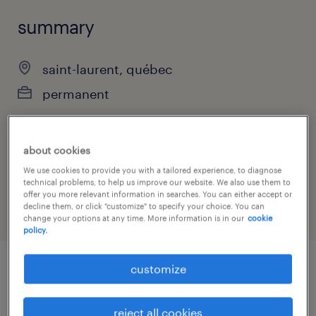
summary
saint-laurent, québec
permanent
about cookies
job category
We use cookies to provide you with a tailored experience, to diagnose
engineering
technical problems, to help us improve our website. We also use them to
offer you more relevant information in searches. You can either accept or
decline them, or click "customize" to specify your choice. You can
change your options at any time. More information is in our
cookie
policy.
customize
job details
reject all cookies