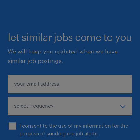
bons de commande (PO) dans le système
ERP, telles que les prix, les quantités exactes
et les dates de livraison.
let similar jobs come to you
• Vous gérerez de façon professionnelle et
directe les réclamations et les litiges
We will keep you updated when we have
potentiels auprès des fournisseurs pour éviter
similar job postings.
les ruptures de stock.
• Vous adresserez efficacement les
problématiques de la chaîne
d'approvisionnement aux divers intervenants
internes, tout en comprenant les raisons
affectant les indicateurs de performance.
I consent to the use of my information for the
Qualifications
purpose of sending me job alerts.
• Vous détenez un diplôme d’études