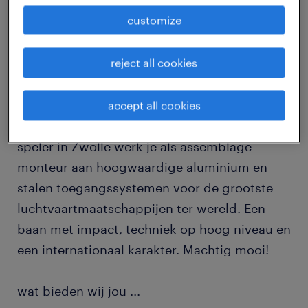
job details
customize
reject all cookies
Stel je voor: gigantische vliegtuigen die veilig
en efficiënt onderhouden moeten worden. De
constructies die dit mogelijk maken, worden
accept all cookies
door jou gebouwd! Bij deze internationale
speler in Zwolle werk je als assemblage
monteur aan hoogwaardige aluminium en
stalen toegangssystemen voor de grootste
luchtvaartmaatschappijen ter wereld. Een
baan met impact, techniek op hoog niveau en
een internationaal karakter. Machtig mooi!
wat bieden wij jou
...