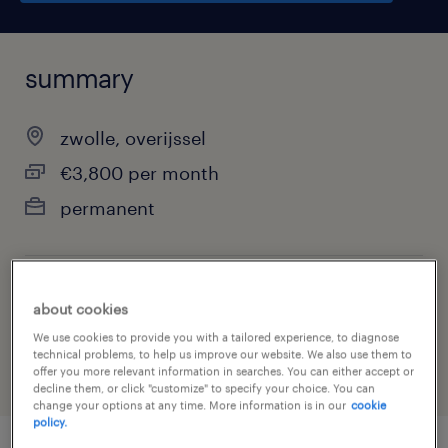
summary
zwolle, overijssel
€3,800 per month
permanent
job category
about cookies
engineering
We use cookies to provide you with a tailored experience, to diagnose
technical problems, to help us improve our website. We also use them to
offer you more relevant information in searches. You can either accept or
decline them, or click "customize" to specify your choice. You can
change your options at any time. More information is in our
cookie
policy.