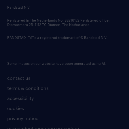
country websites
Randstad N.V.
contact us
Registered in The Netherlands No: 33216172 Registered office:
Diemermere 25, 1112 TC Diemen, The Netherlands.
RANDSTAD,
is a registered trademark of © Randstad N.V.
Some images on our website have been generated using AI.
contact us
terms & conditions
accessibility
cookies
privacy notice
misconduct reporting procedure