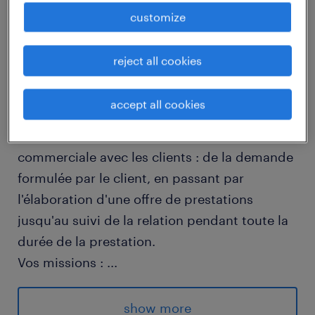
customize
job details
reject all cookies
descriptif du poste
accept all cookies
Au sein d'une equipe, vous participez au
développement et au maintien de la relation
commerciale avec les clients : de la demande
formulée par le client, en passant par
l'élaboration d'une offre de prestations
jusqu'au suivi de la relation pendant toute la
durée de la prestation.
Vos missions :
...
- Vous assurez le suivi de la relation Clients
pour les Offres de Prestations
show more