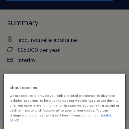
summary
lacq, nouvelle-aquitaine
€25,000 per year
interim
job category
about cookies
industry
We use cookies to provide you with a tailored experience, to diagnose
technical problems, to help us improve our website. We also use them to
offer you more relevant information in searches. You can either accept or
decline them, or click "customize" to specify your choice. You can
change your options at any time. More information is in our
cookie
policy.