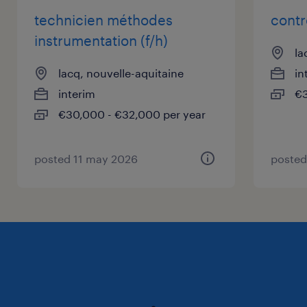
Esprit d'Équipe : Aptitude à travailler en
technicien méthodes
contr
collaboration.
instrumentation (f/h)
la
à propos de notre client
lacq, nouvelle-aquitaine
in
interim
€3
Nous recherchons pour le compte de notre
€30,000 - €32,000 per year
client un(e) Chargée d'Administration des
ventes (H/F)
posted 11 may 2026
posted